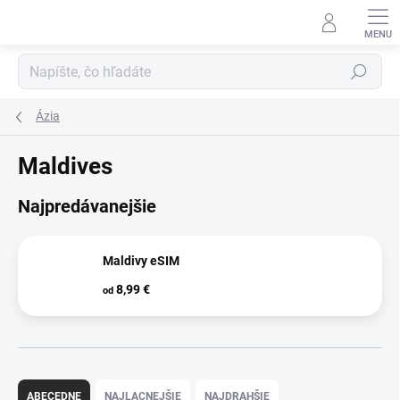
Prejsť
na
obsah
Hľadať
Ázia
Maldives
Najpredávanejšie
Maldivy eSIM
8,99 €
od
R
a
ABECEDNE
NAJLACNEJŠIE
NAJDRAHŠIE