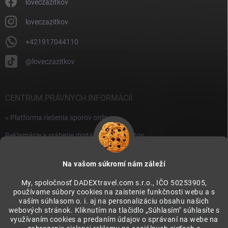
i
loveczazitkov
s
u
loveczazitkov
+421917044110
@loveczazitkov
CENTRUM PRÁVNYCH INFORMÁCIÍ
» Platforma riešenia sporov online
Reklamácie a vrátenie digitálnych produktov
» Všeobecné obchodné podmienky
Na vašom súkromí nám záleží
» Zásady ochrany osobných údajov
My, spoločnosť DADEXtravel.com s.r.o., IČO 50253905,
používame súbory cookies na zaistenie funkčnosti webu a s
PRIJÍMAME ONLINE PLATBY
vaším súhlasom o. i. aj na personalizáciu obsahu našich
webových stránok. Kliknutím na tlačidlo „Súhlasím“ súhlasíte s
využívaním cookies a predaním údajov o správaní na webe na