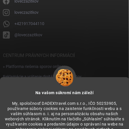
i
loveczazitkov
s
u
loveczazitkov
+421917044110
@loveczazitkov
CENTRUM PRÁVNYCH INFORMÁCIÍ
» Platforma riešenia sporov online
Reklamácie a vrátenie digitálnych produktov
» Všeobecné obchodné podmienky
Na vašom súkromí nám záleží
» Zásady ochrany osobných údajov
My, spoločnosť DADEXtravel.com s.r.o., IČO 50253905,
používame súbory cookies na zaistenie funkčnosti webu a s
PRIJÍMAME ONLINE PLATBY
vaším súhlasom o. i. aj na personalizáciu obsahu našich
webových stránok. Kliknutím na tlačidlo „Súhlasím“ súhlasíte s
využívaním cookies a predaním údajov o správaní na webe na