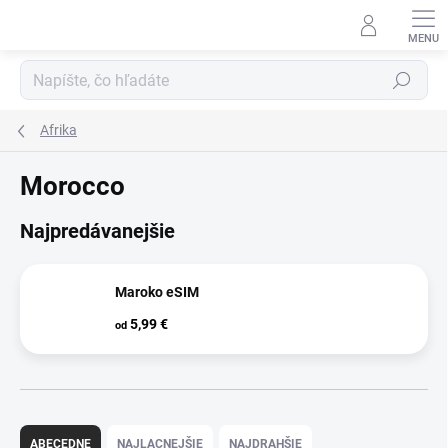
Prejsť
na
obsah
Hľadať
Afrika
Morocco
Najpredávanejšie
Maroko eSIM
5,99 €
od
R
a
ABECEDNE
NAJLACNEJŠIE
NAJDRAHŠIE