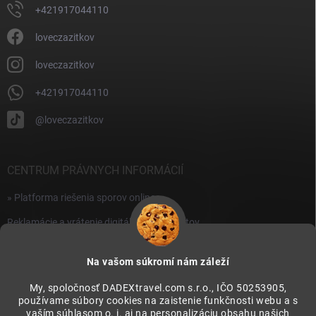
ý
+421917044110
p
i
loveczazitkov
s
u
loveczazitkov
+421917044110
@loveczazitkov
CENTRUM PRÁVNYCH INFORMÁCIÍ
» Platforma riešenia sporov online
Reklamácie a vrátenie digitálnych produktov
» Všeobecné obchodné podmienky
Na vašom súkromí nám záleží
» Zásady ochrany osobných údajov
My, spoločnosť DADEXtravel.com s.r.o., IČO 50253905,
používame súbory cookies na zaistenie funkčnosti webu a s
PRIJÍMAME ONLINE PLATBY
vaším súhlasom o. i. aj na personalizáciu obsahu našich