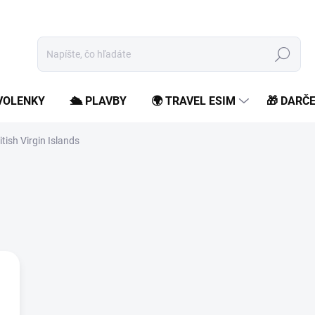
Hľadať
OVOLENKY
🛳️ PLAVBY
🌍 TRAVEL ESIM
🎁 DARČ
itish Virgin Islands