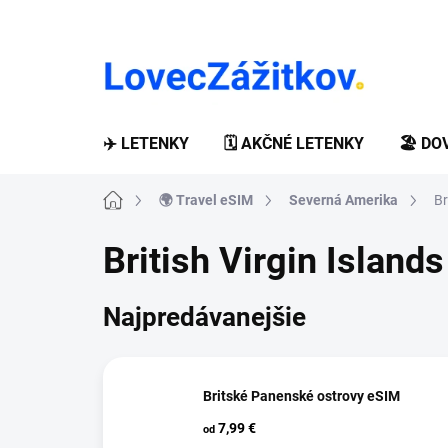
Prejsť
na
obsah
✈️ LETENKY
🗓️ AKČNÉ LETENKY
🏖️ D
Domov
🌍 Travel eSIM
Severná Amerika
Br
British Virgin Islands
Najpredávanejšie
Britské Panenské ostrovy eSIM
7,99 €
od