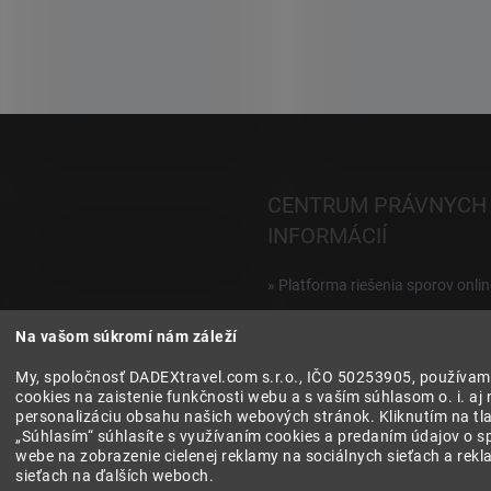
i
e
p
r
v
k
y
v
ý
CENTRUM PRÁVNYCH
p
i
INFORMÁCIÍ
s
u
» Platforma riešenia sporov onlin
Reklamácie a vrátenie digitálnyc
Na vašom súkromí nám záleží
produktov
My, spoločnosť DADEXtravel.com s.r.o., IČO 50253905, používam
» Všeobecné obchodné podmien
cookies na zaistenie funkčnosti webu a s vaším súhlasom o. i. aj 
personalizáciu obsahu našich webových stránok. Kliknutím na tla
» Zásady ochrany osobných úda
„Súhlasím“ súhlasíte s využívaním cookies a predaním údajov o s
webe na zobrazenie cielenej reklamy na sociálnych sieťach a rek
sieťach na ďalších weboch.