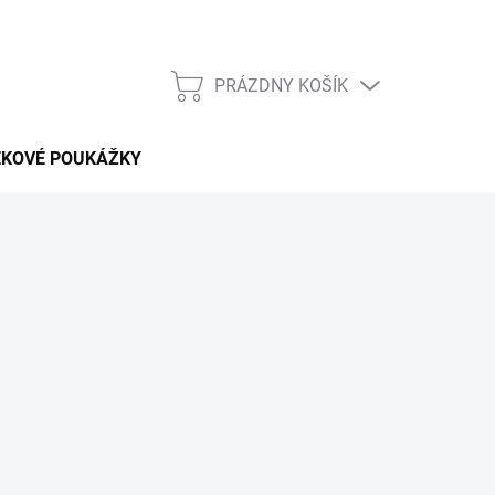
PRÁZDNY KOŠÍK
NÁKUPNÝ
KOŠÍK
EKOVÉ POUKÁŽKY