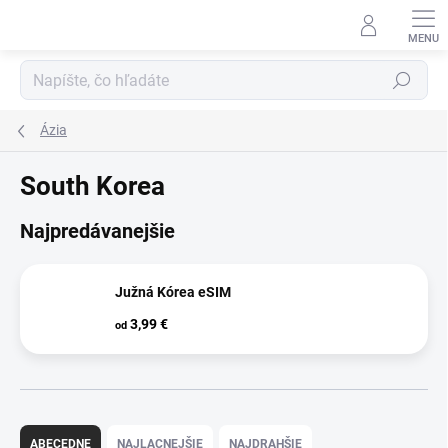
Prejsť
na
obsah
Hľadať
Ázia
South Korea
Najpredávanejšie
Južná Kórea eSIM
3,99 €
od
R
a
ABECEDNE
NAJLACNEJŠIE
NAJDRAHŠIE