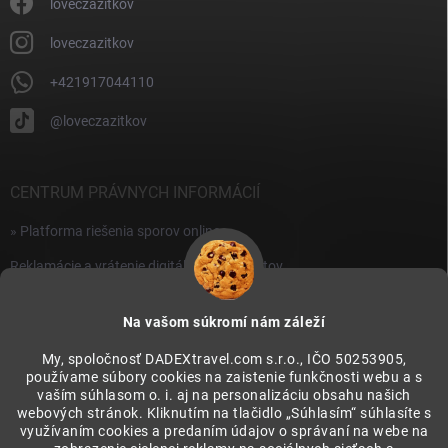
i
loveczazitkov
s
u
loveczazitkov
+421917044110
@loveczazitkov
CENTRUM PRÁVNYCH INFORMÁCIÍ
» Platforma riešenia sporov online
Reklamácie a vrátenie digitálnych produktov
» Všeobecné obchodné podmienky
Na vašom súkromí nám záleží
» Zásady ochrany osobných údajov
My, spoločnosť DADEXtravel.com s.r.o., IČO 50253905,
používame súbory cookies na zaistenie funkčnosti webu a s
PRIJÍMAME ONLINE PLATBY
vaším súhlasom o. i. aj na personalizáciu obsahu našich
webových stránok. Kliknutím na tlačidlo „Súhlasím“ súhlasíte s
využívaním cookies a predaním údajov o správaní na webe na