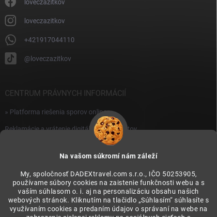
i
loveczazitkov
s
u
loveczazitkov
+421917044110
@loveczazitkov
CENTRUM PRÁVNYCH INFORMÁCIÍ
» Platforma riešenia sporov online
Reklamácie a vrátenie digitálnych produktov
» Všeobecné obchodné podmienky
Na vašom súkromí nám záleží
» Zásady ochrany osobných údajov
My, spoločnosť DADEXtravel.com s.r.o., IČO 50253905,
používame súbory cookies na zaistenie funkčnosti webu a s
PRIJÍMAME ONLINE PLATBY
vaším súhlasom o. i. aj na personalizáciu obsahu našich
webových stránok. Kliknutím na tlačidlo „Súhlasím“ súhlasíte s
využívaním cookies a predaním údajov o správaní na webe na