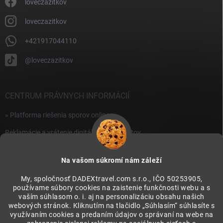
i
loveczazitkov
s
u
loveczazitkov
+421917044110
@loveczazitkov
CENTRUM PRÁVNYCH INFORMÁCIÍ
» Platforma riešenia sporov online
Reklamácie a vrátenie digitálnych produktov
» Všeobecné obchodné podmienky
Na vašom súkromí nám záleží
» Zásady ochrany osobných údajov
My, spoločnosť DADEXtravel.com s.r.o., IČO 50253905,
používame súbory cookies na zaistenie funkčnosti webu a s
PRIJÍMAME ONLINE PLATBY
vaším súhlasom o. i. aj na personalizáciu obsahu našich
webových stránok. Kliknutím na tlačidlo „Súhlasím“ súhlasíte s
využívaním cookies a predaním údajov o správaní na webe na