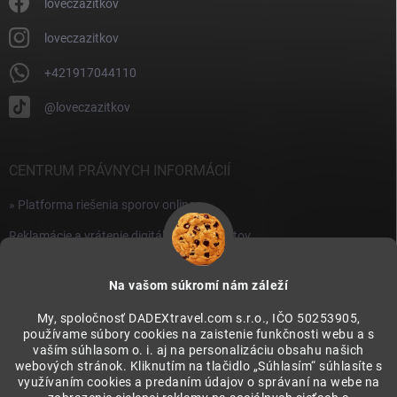
i
loveczazitkov
s
u
loveczazitkov
+421917044110
@loveczazitkov
CENTRUM PRÁVNYCH INFORMÁCIÍ
» Platforma riešenia sporov online
Reklamácie a vrátenie digitálnych produktov
» Všeobecné obchodné podmienky
Na vašom súkromí nám záleží
» Zásady ochrany osobných údajov
My, spoločnosť DADEXtravel.com s.r.o., IČO 50253905,
používame súbory cookies na zaistenie funkčnosti webu a s
PRIJÍMAME ONLINE PLATBY
vaším súhlasom o. i. aj na personalizáciu obsahu našich
webových stránok. Kliknutím na tlačidlo „Súhlasím“ súhlasíte s
využívaním cookies a predaním údajov o správaní na webe na