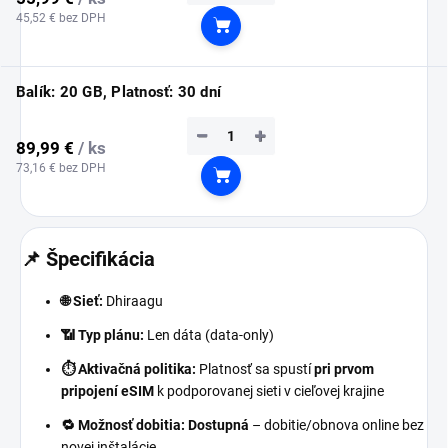
45,52 € bez DPH
Do košíka
Balík: 20 GB, Platnosť: 30 dní
−
+
89,99 €
/ ks
73,16 € bez DPH
Do košíka
📌 Špecifikácia
🌐 Sieť:
Dhiraagu
📶 Typ plánu:
Len dáta (data-only)
⏱️ Aktivačná politika:
Platnosť sa spustí
pri prvom
pripojení eSIM
k podporovanej sieti v cieľovej krajine
🔁 Možnosť dobitia:
Dostupná
– dobitie/obnova online bez
novej inštalácie