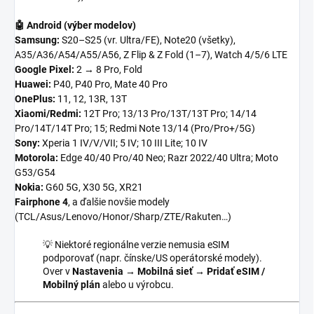
🤖 Android (výber modelov)
Samsung:
S20–S25 (vr. Ultra/FE), Note20 (všetky),
A35/A36/A54/A55/A56, Z Flip & Z Fold (1–7), Watch 4/5/6 LTE
Google Pixel:
2 → 8 Pro, Fold
Huawei:
P40, P40 Pro, Mate 40 Pro
OnePlus:
11, 12, 13R, 13T
Xiaomi/Redmi:
12T Pro; 13/13 Pro/13T/13T Pro; 14/14
Pro/14T/14T Pro; 15; Redmi Note 13/14 (Pro/Pro+/5G)
Sony:
Xperia 1 IV/V/VII; 5 IV; 10 III Lite; 10 IV
Motorola:
Edge 40/40 Pro/40 Neo; Razr 2022/40 Ultra; Moto
G53/G54
Nokia:
G60 5G, X30 5G, XR21
Fairphone 4
, a ďalšie novšie modely
(TCL/Asus/Lenovo/Honor/Sharp/ZTE/Rakuten…)
💡 Niektoré regionálne verzie nemusia eSIM
podporovať (napr. čínske/US operátorské modely).
Over v
Nastavenia → Mobilná sieť → Pridať eSIM /
Mobilný plán
alebo u výrobcu.