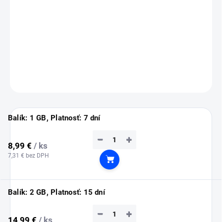
💡
Tip:
eSIM si nainštaluj ešte doma cez Wi-Fi (inštalácia vyžaduje
pripojenie na internet).
Služba sa automaticky aktivuje až po prílete na Maldivy.
DETAILNÉ INFORMÁCIE
OPÝTAŤ SA
STRÁŽIŤ
Balík: 1 GB, Platnosť: 7 dní
−
+
8,99 €
/ ks
7,31 € bez DPH
Do košíka
Balík: 2 GB, Platnosť: 15 dní
−
+
14,99 €
/ ks