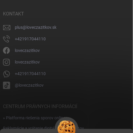
ä
t
i
KONTAKT
e
plus
@
loveczazitkov.sk
+421917044110
loveczazitkov
loveczazitkov
+421917044110
@loveczazitkov
CENTRUM PRÁVNYCH INFORMÁCIÍ
» Platforma riešenia sporov online
Reklamácie a vrátenie digitálnych produktov