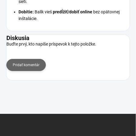
sieti.
Dobitie:
Balík vieš
predĺžiť/dobiť online
bez opätovnej
inštalácie.
Diskusia
Buďte prvý, kto napíše príspevok k tejto položke.
Pridať komentár
Z
á
p