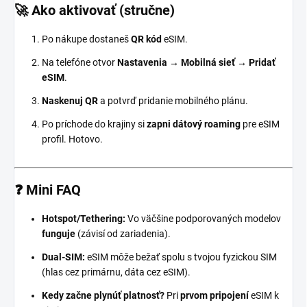
🚀 Ako aktivovať (stručne)
Po nákupe dostaneš
QR kód
eSIM.
Na telefóne otvor
Nastavenia → Mobilná sieť → Pridať
eSIM
.
Naskenuj QR
a potvrď pridanie mobilného plánu.
Po príchode do krajiny si
zapni dátový roaming
pre eSIM
profil. Hotovo.
❓ Mini FAQ
Hotspot/Tethering:
Vo väčšine podporovaných modelov
funguje
(závisí od zariadenia).
Dual-SIM:
eSIM môže bežať spolu s tvojou fyzickou SIM
(hlas cez primárnu, dáta cez eSIM).
Kedy začne plynúť platnosť?
Pri
prvom pripojení
eSIM k