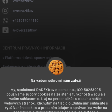
i
loveczazitkov
s
u
loveczazitkov
+421917044110
@loveczazitkov
CENTRUM PRÁVNYCH INFORMÁCIÍ
» Platforma riešenia sporov online
Reklamácie a vrátenie digitálnych produktov
» Všeobecné obchodné podmienky
Na vašom súkromí nám záleží
» Zásady ochrany osobných údajov
My, spoločnosť DADEXtravel.com s.r.o., IČO 50253905,
používame súbory cookies na zaistenie funkčnosti webu a s
PRIJÍMAME ONLINE PLATBY
vaším súhlasom o. i. aj na personalizáciu obsahu našich
webových stránok. Kliknutím na tlačidlo „Súhlasím“ súhlasíte s
využívaním cookies a predaním údajov o správaní na webe na