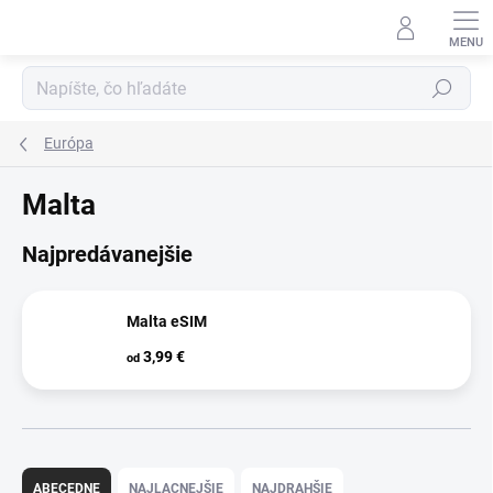
Prejsť
na
obsah
Hľadať
Európa
Malta
Najpredávanejšie
Malta eSIM
3,99 €
od
R
a
ABECEDNE
NAJLACNEJŠIE
NAJDRAHŠIE