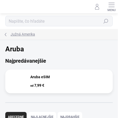
Prejsť
na
obsah
Hľadať
Južná Amerika
Aruba
Najpredávanejšie
Aruba eSIM
7,99 €
od
R
a
ABECEDNE
NAJLACNEJŠIE
NAJDRAHŠIE