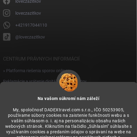
i
loveczazitkov
s
u
loveczazitkov
+421917044110
@loveczazitkov
CENTRUM PRÁVNYCH INFORMÁCIÍ
» Platforma riešenia sporov online
Reklamácie a vrátenie digitálnych produktov
» Všeobecné obchodné podmienky
Na vašom súkromí nám záleží
» Zásady ochrany osobných údajov
My, spoločnosť DADEXtravel.com s.r.o., IČO 50253905,
používame súbory cookies na zaistenie funkčnosti webu a s
PRIJÍMAME ONLINE PLATBY
vaším súhlasom o. i. aj na personalizáciu obsahu našich
webových stránok. Kliknutím na tlačidlo „Súhlasím“ súhlasíte s
využívaním cookies a predaním údajov o správaní na webe na