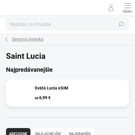
Prejsť
na
obsah
Hľadať
Severná Amerika
Saint Lucia
Najpredávanejšie
Svätá Lucia eSIM
6,99 €
od
R
a
ABECEDNE
NAJLACNEJŠIE
NAJDRAHŠIE