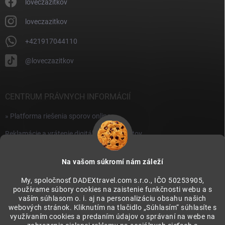
i
loveczazitkov
s
u
loveczazitkov
+421917044110
@loveczazitkov
CENTRUM PRÁVNYCH INFORMÁCIÍ
» Platforma riešenia sporov online
Reklamácie a vrátenie digitálnych produktov
» Všeobecné obchodné podmienky
Na vašom súkromí nám záleží
» Zásady ochrany osobných údajov
My, spoločnosť DADEXtravel.com s.r.o., IČO 50253905,
používame súbory cookies na zaistenie funkčnosti webu a s
PRIJÍMAME ONLINE PLATBY
vaším súhlasom o. i. aj na personalizáciu obsahu našich
webových stránok. Kliknutím na tlačidlo „Súhlasím“ súhlasíte s
využívaním cookies a predaním údajov o správaní na webe na