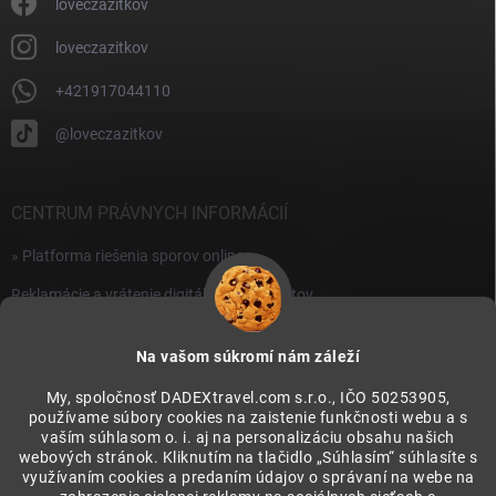
i
loveczazitkov
s
u
loveczazitkov
+421917044110
@loveczazitkov
CENTRUM PRÁVNYCH INFORMÁCIÍ
» Platforma riešenia sporov online
Reklamácie a vrátenie digitálnych produktov
» Všeobecné obchodné podmienky
Na vašom súkromí nám záleží
» Zásady ochrany osobných údajov
My, spoločnosť DADEXtravel.com s.r.o., IČO 50253905,
používame súbory cookies na zaistenie funkčnosti webu a s
PRIJÍMAME ONLINE PLATBY
vaším súhlasom o. i. aj na personalizáciu obsahu našich
webových stránok. Kliknutím na tlačidlo „Súhlasím“ súhlasíte s
využívaním cookies a predaním údajov o správaní na webe na