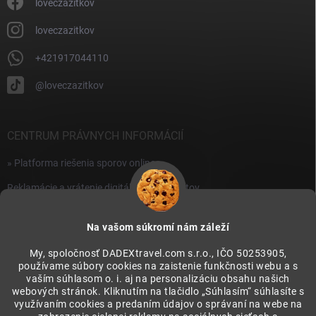
i
loveczazitkov
s
u
loveczazitkov
+421917044110
@loveczazitkov
CENTRUM PRÁVNYCH INFORMÁCIÍ
» Platforma riešenia sporov online
Reklamácie a vrátenie digitálnych produktov
» Všeobecné obchodné podmienky
Na vašom súkromí nám záleží
» Zásady ochrany osobných údajov
My, spoločnosť DADEXtravel.com s.r.o., IČO 50253905,
používame súbory cookies na zaistenie funkčnosti webu a s
PRIJÍMAME ONLINE PLATBY
vaším súhlasom o. i. aj na personalizáciu obsahu našich
webových stránok. Kliknutím na tlačidlo „Súhlasím“ súhlasíte s
využívaním cookies a predaním údajov o správaní na webe na