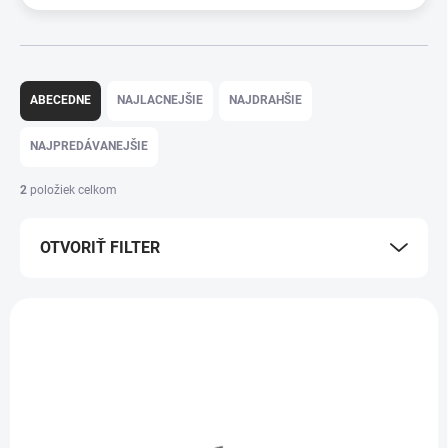
R
a
ABECEDNE
NAJLACNEJŠIE
NAJDRAHŠIE
d
e
NAJPREDÁVANEJŠIE
n
i
2
položiek celkom
e
p
OTVORIŤ FILTER
r
o
d
V
u
ý
k
p
t
i
o
s
v
p
r