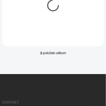
o
d
Európa eSIM
Monaco eSIM
u
k
t
2,99 €
3,99 €
od
od
o
v
2
položiek celkom
O
v
l
á
d
Z
a
á
c
p
i
e
ä
p
t
r
i
KONTAKT
v