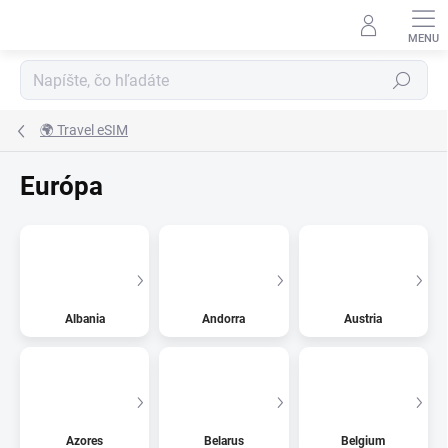
Prejsť
na
obsah
Hľadať
🌍 Travel eSIM
Európa
Albania
Andorra
Austria
Azores
Belarus
Belgium