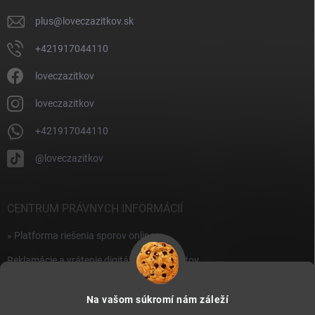
e
k
y
plus
@
loveczazitkov.sk
v
ý
+421917044110
p
i
loveczazitkov
s
u
loveczazitkov
+421917044110
@loveczazitkov
CENTRUM PRÁVNYCH INFORMÁCIÍ
» Platforma riešenia sporov online
Reklamácie a vrátenie digitálnych produktov
» Všeobecné obchodné podmienky
Na vašom súkromí nám záleží
» Zásady ochrany osobných údajov