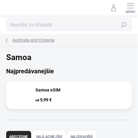
Prejsť
na
obsah
Hľadať
Australia and Oceania
Samoa
Najpredávanejšie
Samoa eSIM
5,99 €
od
R
a
ABECEDNE
NAJLACNEJŠIE
NAJDRAHŠIE