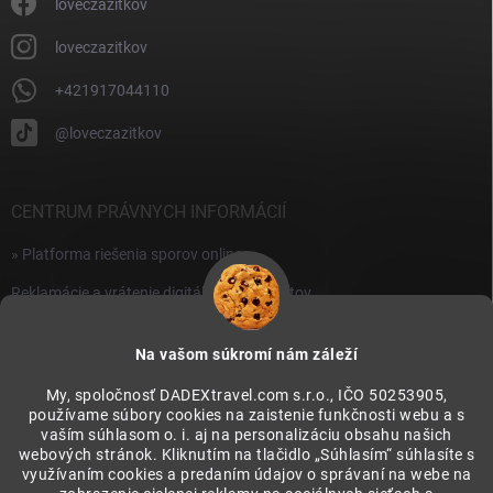
i
loveczazitkov
s
u
loveczazitkov
+421917044110
@loveczazitkov
CENTRUM PRÁVNYCH INFORMÁCIÍ
» Platforma riešenia sporov online
Reklamácie a vrátenie digitálnych produktov
» Všeobecné obchodné podmienky
Na vašom súkromí nám záleží
» Zásady ochrany osobných údajov
My, spoločnosť DADEXtravel.com s.r.o., IČO 50253905,
používame súbory cookies na zaistenie funkčnosti webu a s
PRIJÍMAME ONLINE PLATBY
vaším súhlasom o. i. aj na personalizáciu obsahu našich
webových stránok. Kliknutím na tlačidlo „Súhlasím“ súhlasíte s
využívaním cookies a predaním údajov o správaní na webe na