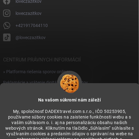
i
loveczazitkov
s
u
loveczazitkov
+421917044110
@loveczazitkov
CENTRUM PRÁVNYCH INFORMÁCIÍ
» Platforma riešenia sporov online
Reklamácie a vrátenie digitálnych produktov
» Všeobecné obchodné podmienky
Na vašom súkromí nám záleží
» Zásady ochrany osobných údajov
My, spoločnosť DADEXtravel.com s.r.o., IČO 50253905,
používame súbory cookies na zaistenie funkčnosti webu a s
PRIJÍMAME ONLINE PLATBY
vaším súhlasom o. i. aj na personalizáciu obsahu našich
webových stránok. Kliknutím na tlačidlo „Súhlasím“ súhlasíte s
využívaním cookies a predaním údajov o správaní na webe na