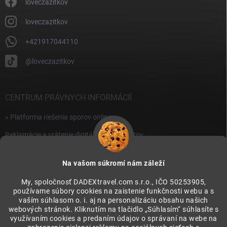
i
loveczazitkov
s
u
loveczazitkov
+421917044110
@loveczazitkov
CENTRUM PRÁVNYCH INFORMÁCIÍ
» Platforma riešenia sporov online
Reklamácie a vrátenie digitálnych produktov
» Všeobecné obchodné podmienky
Na vašom súkromí nám záleží
» Zásady ochrany osobných údajov
My, spoločnosť DADEXtravel.com s.r.o., IČO 50253905,
používame súbory cookies na zaistenie funkčnosti webu a s
PRIJÍMAME ONLINE PLATBY
vaším súhlasom o. i. aj na personalizáciu obsahu našich
webových stránok. Kliknutím na tlačidlo „Súhlasím“ súhlasíte s
využívaním cookies a predaním údajov o správaní na webe na