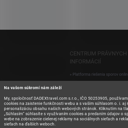
i
e
p
r
v
k
y
v
ý
CENTRUM PRÁVNYCH
p
i
INFORMÁCIÍ
s
u
» Platforma riešenia sporov onlin
Reklamácie a vrátenie digitálnyc
Na vašom súkromí nám záleží
produktov
My, spoločnosť DADEXtravel.com s.r.o., IČO 50253905, používam
» Všeobecné obchodné podmien
cookies na zaistenie funkčnosti webu a s vaším súhlasom o. i. aj 
personalizáciu obsahu našich webových stránok. Kliknutím na tla
» Zásady ochrany osobných úda
„Súhlasím“ súhlasíte s využívaním cookies a predaním údajov o s
webe na zobrazenie cielenej reklamy na sociálnych sieťach a rek
sieťach na ďalších weboch.