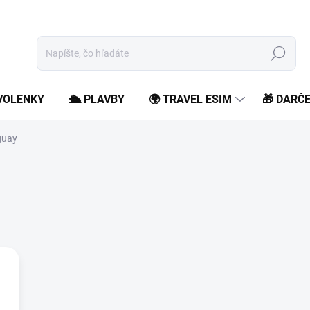
Hľadať
OVOLENKY
🛳️ PLAVBY
🌍 TRAVEL ESIM
🎁 DARČ
guay