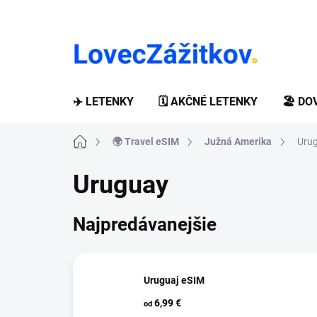
Prejsť
na
obsah
✈️ LETENKY
🗓️ AKČNÉ LETENKY
🏖️ D
Domov
🌍 Travel eSIM
Južná Amerika
Uru
Uruguay
Najpredávanejšie
Uruguaj eSIM
6,99 €
od