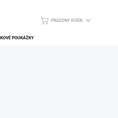
PRÁZDNY KOŠÍK
NÁKUPNÝ
KOŠÍK
EKOVÉ POUKÁŽKY