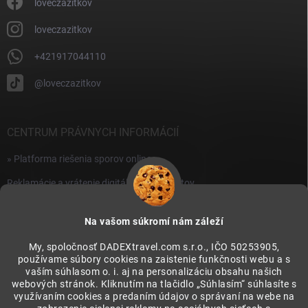
i
loveczazitkov
s
u
loveczazitkov
+421917044110
@loveczazitkov
CENTRUM PRÁVNYCH INFORMÁCIÍ
» Platforma riešenia sporov online
Reklamácie a vrátenie digitálnych produktov
» Všeobecné obchodné podmienky
Na vašom súkromí nám záleží
» Zásady ochrany osobných údajov
My, spoločnosť DADEXtravel.com s.r.o., IČO 50253905,
používame súbory cookies na zaistenie funkčnosti webu a s
PRIJÍMAME ONLINE PLATBY
vaším súhlasom o. i. aj na personalizáciu obsahu našich
webových stránok. Kliknutím na tlačidlo „Súhlasím“ súhlasíte s
využívaním cookies a predaním údajov o správaní na webe na