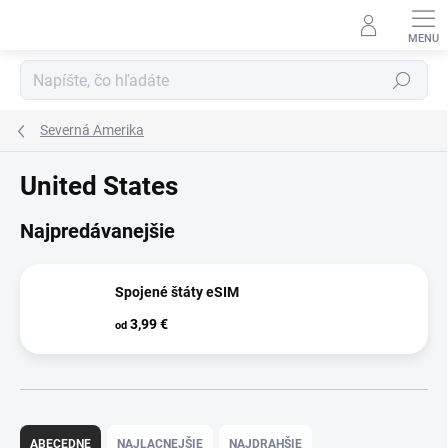
Prejsť
na
obsah
Hľadať
Severná Amerika
United States
Najpredávanejšie
Spojené štáty eSIM
3,99 €
od
R
a
ABECEDNE
NAJLACNEJŠIE
NAJDRAHŠIE