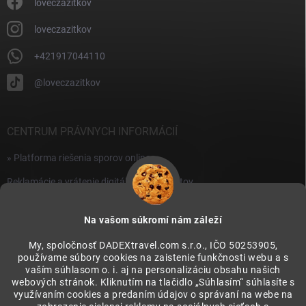
i
loveczazitkov
s
u
loveczazitkov
+421917044110
@loveczazitkov
CENTRUM PRÁVNYCH INFORMÁCIÍ
» Platforma riešenia sporov online
Reklamácie a vrátenie digitálnych produktov
» Všeobecné obchodné podmienky
Na vašom súkromí nám záleží
» Zásady ochrany osobných údajov
My, spoločnosť DADEXtravel.com s.r.o., IČO 50253905,
používame súbory cookies na zaistenie funkčnosti webu a s
PRIJÍMAME ONLINE PLATBY
vaším súhlasom o. i. aj na personalizáciu obsahu našich
webových stránok. Kliknutím na tlačidlo „Súhlasím“ súhlasíte s
využívaním cookies a predaním údajov o správaní na webe na