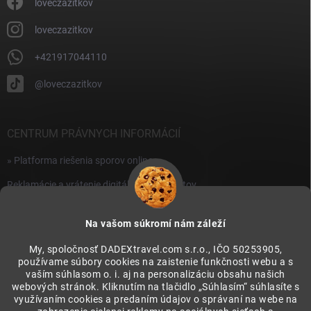
i
loveczazitkov
s
u
loveczazitkov
+421917044110
@loveczazitkov
CENTRUM PRÁVNYCH INFORMÁCIÍ
» Platforma riešenia sporov online
Reklamácie a vrátenie digitálnych produktov
» Všeobecné obchodné podmienky
Na vašom súkromí nám záleží
» Zásady ochrany osobných údajov
My, spoločnosť DADEXtravel.com s.r.o., IČO 50253905,
používame súbory cookies na zaistenie funkčnosti webu a s
PRIJÍMAME ONLINE PLATBY
vaším súhlasom o. i. aj na personalizáciu obsahu našich
webových stránok. Kliknutím na tlačidlo „Súhlasím“ súhlasíte s
využívaním cookies a predaním údajov o správaní na webe na