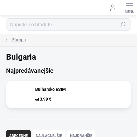
Prejsť
na
obsah
Hľadať
Európa
Bulgaria
Najpredávanejšie
Bulharsko eSIM
3,99 €
od
R
a
ABECEDNE
NAJLACNEJŠIE
NAJDRAHŠIE