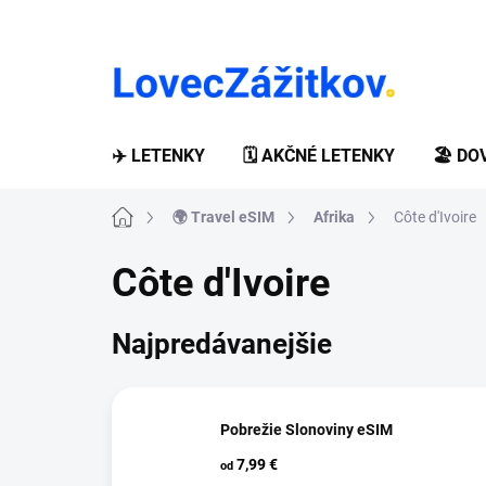
Prejsť
na
obsah
✈️ LETENKY
🗓️ AKČNÉ LETENKY
🏖️ D
Domov
🌍 Travel eSIM
Afrika
Côte d'Ivoire
Côte d'Ivoire
Najpredávanejšie
Pobrežie Slonoviny eSIM
7,99 €
od