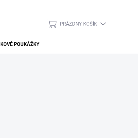
PRÁZDNY KOŠÍK
NÁKUPNÝ
KOŠÍK
EKOVÉ POUKÁŽKY