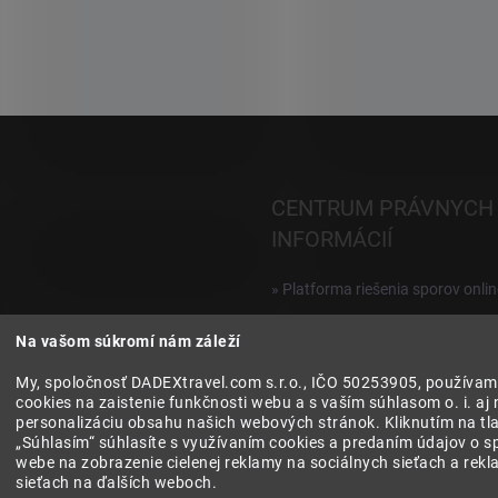
i
e
p
r
v
k
y
v
ý
CENTRUM PRÁVNYCH
p
i
INFORMÁCIÍ
s
u
» Platforma riešenia sporov onlin
Reklamácie a vrátenie digitálnyc
Na vašom súkromí nám záleží
produktov
My, spoločnosť DADEXtravel.com s.r.o., IČO 50253905, používam
» Všeobecné obchodné podmien
cookies na zaistenie funkčnosti webu a s vaším súhlasom o. i. aj 
personalizáciu obsahu našich webových stránok. Kliknutím na tla
» Zásady ochrany osobných úda
„Súhlasím“ súhlasíte s využívaním cookies a predaním údajov o s
webe na zobrazenie cielenej reklamy na sociálnych sieťach a rek
sieťach na ďalších weboch.