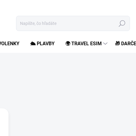
Hľadať
OVOLENKY
🛳️ PLAVBY
🌍 TRAVEL ESIM
🎁 DARČ