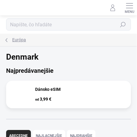
Prejsť
na
obsah
Hľadať
Európa
Denmark
Najpredávanejšie
Dánsko eSIM
3,99 €
od
R
a
ABECEDNE
NAJLACNEJŠIE
NAJDRAHŠIE