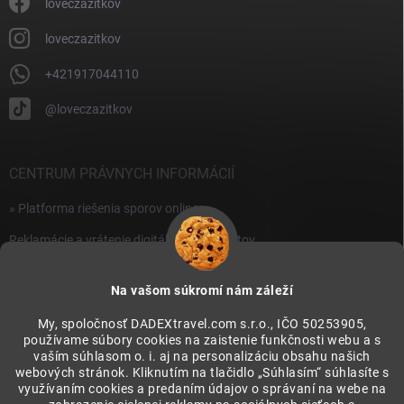
i
loveczazitkov
s
u
loveczazitkov
+421917044110
@loveczazitkov
CENTRUM PRÁVNYCH INFORMÁCIÍ
» Platforma riešenia sporov online
Reklamácie a vrátenie digitálnych produktov
» Všeobecné obchodné podmienky
Na vašom súkromí nám záleží
» Zásady ochrany osobných údajov
My, spoločnosť DADEXtravel.com s.r.o., IČO 50253905,
používame súbory cookies na zaistenie funkčnosti webu a s
PRIJÍMAME ONLINE PLATBY
vaším súhlasom o. i. aj na personalizáciu obsahu našich
webových stránok. Kliknutím na tlačidlo „Súhlasím“ súhlasíte s
využívaním cookies a predaním údajov o správaní na webe na