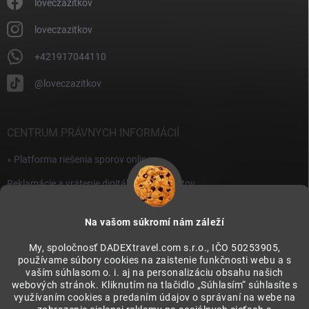
i
loveczazitkov
s
u
loveczazitkov
+421917044110
@loveczazitkov
CENTRUM PRÁVNYCH INFORMÁCIÍ
» Platforma riešenia sporov online
Reklamácie a vrátenie digitálnych produktov
» Všeobecné obchodné podmienky
Na vašom súkromí nám záleží
» Zásady ochrany osobných údajov
My, spoločnosť DADEXtravel.com s.r.o., IČO 50253905,
používame súbory cookies na zaistenie funkčnosti webu a s
PRIJÍMAME ONLINE PLATBY
vaším súhlasom o. i. aj na personalizáciu obsahu našich
webových stránok. Kliknutím na tlačidlo „Súhlasím“ súhlasíte s
využívaním cookies a predaním údajov o správaní na webe na