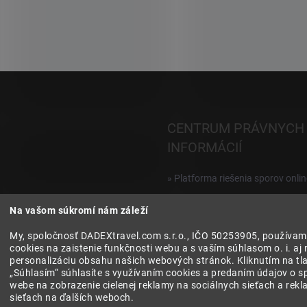
i
e
p
r
v
k
y
v
ý
CENTRUM PRÁVNYCH
p
i
INFORMÁCIÍ
s
u
» Platforma riešenia sporov onlin
Reklamácie a vrátenie digitálnyc
Na vašom súkromí nám záleží
produktov
My, spoločnosť DADEXtravel.com s.r.o., IČO 50253905, používam
» Všeobecné obchodné podmien
cookies na zaistenie funkčnosti webu a s vaším súhlasom o. i. aj 
personalizáciu obsahu našich webových stránok. Kliknutím na tla
» Zásady ochrany osobných úda
„Súhlasím“ súhlasíte s využívaním cookies a predaním údajov o s
webe na zobrazenie cielenej reklamy na sociálnych sieťach a rek
sieťach na ďalších weboch.