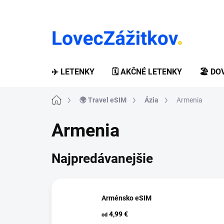
Prejsť
na
obsah
✈️ LETENKY
🗓️ AKČNÉ LETENKY
🏖️ D
Domov
🌍 Travel eSIM
Ázia
Armenia
Armenia
Najpredávanejšie
Arménsko eSIM
4,99 €
od