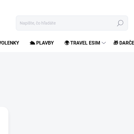
Hľadať
OVOLENKY
🛳️ PLAVBY
🌍 TRAVEL ESIM
🎁 DARČ