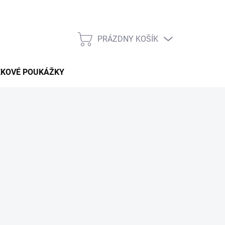
PRÁZDNY KOŠÍK
NÁKUPNÝ
KOŠÍK
EKOVÉ POUKÁŽKY