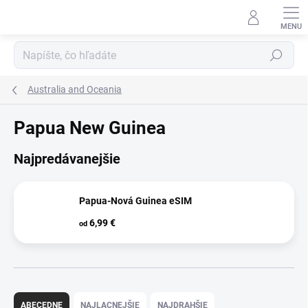
Prejsť
na
obsah
Hľadať
Australia and Oceania
Papua New Guinea
Najpredávanejšie
Papua-Nová Guinea eSIM
6,99 €
od
R
a
ABECEDNE
NAJLACNEJŠIE
NAJDRAHŠIE