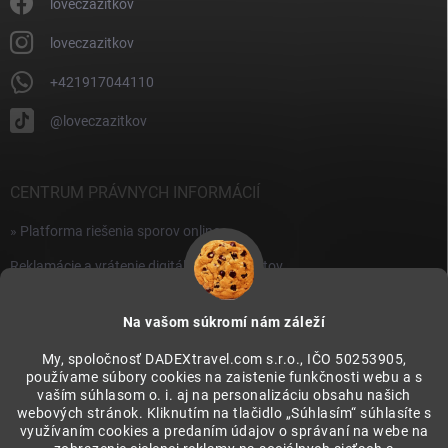
i
loveczazitkov
s
u
loveczazitkov
+421917044110
@loveczazitkov
CENTRUM PRÁVNYCH INFORMÁCIÍ
» Platforma riešenia sporov online
Reklamácie a vrátenie digitálnych produktov
» Všeobecné obchodné podmienky
Na vašom súkromí nám záleží
» Zásady ochrany osobných údajov
My, spoločnosť DADEXtravel.com s.r.o., IČO 50253905,
používame súbory cookies na zaistenie funkčnosti webu a s
PRIJÍMAME ONLINE PLATBY
vaším súhlasom o. i. aj na personalizáciu obsahu našich
webových stránok. Kliknutím na tlačidlo „Súhlasím“ súhlasíte s
využívaním cookies a predaním údajov o správaní na webe na