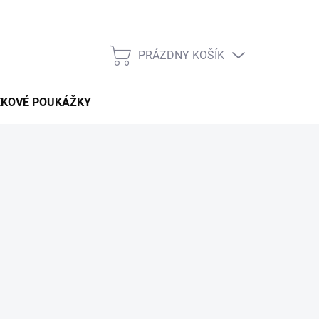
PRÁZDNY KOŠÍK
NÁKUPNÝ
KOŠÍK
EKOVÉ POUKÁŽKY