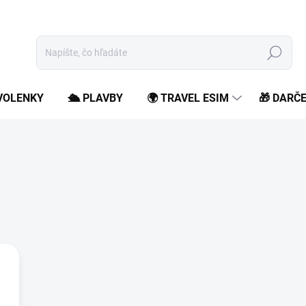
Hľadať
OVOLENKY
🛳️ PLAVBY
🌍 TRAVEL ESIM
🎁 DARČ