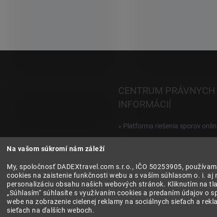
i
e
p
r
v
k
y
v
ý
CENTRUM PRÁVNYCH
p
i
INFORMÁCIÍ
s
u
» Platforma riešenia sporov onlin
Reklamácie a vrátenie digitálnyc
Na vašom súkromí nám záleží
produktov
My, spoločnosť DADEXtravel.com s.r.o., IČO 50253905, používam
» Všeobecné obchodné podmien
cookies na zaistenie funkčnosti webu a s vaším súhlasom o. i. aj 
personalizáciu obsahu našich webových stránok. Kliknutím na tla
» Zásady ochrany osobných úda
„Súhlasím“ súhlasíte s využívaním cookies a predaním údajov o s
webe na zobrazenie cielenej reklamy na sociálnych sieťach a rek
sieťach na ďalších weboch.