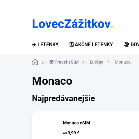
Prejsť
na
obsah
✈️ LETENKY
🗓️ AKČNÉ LETENKY
🏖️ D
Domov
🌍 Travel eSIM
Európa
Monaco
Monaco
Najpredávanejšie
Monaco eSIM
3,99 €
od