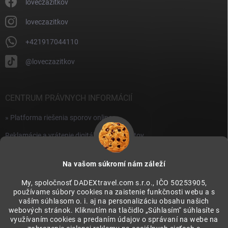
i
loveczazitkov
s
u
loveczazitkov
+421917044110
@loveczazitkov
CENTRUM PRÁVNYCH INFORMÁCIÍ
» Platforma riešenia sporov online
Reklamácie a vrátenie digitálnych produktov
» Všeobecné obchodné podmienky
Na vašom súkromí nám záleží
» Zásady ochrany osobných údajov
My, spoločnosť DADEXtravel.com s.r.o., IČO 50253905,
používame súbory cookies na zaistenie funkčnosti webu a s
PRIJÍMAME ONLINE PLATBY
vaším súhlasom o. i. aj na personalizáciu obsahu našich
webových stránok. Kliknutím na tlačidlo „Súhlasím“ súhlasíte s
využívaním cookies a predaním údajov o správaní na webe na