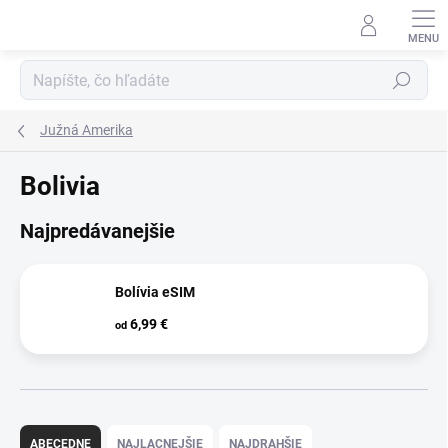
Prejsť
na
obsah
Hľadať
Južná Amerika
Bolivia
Najpredávanejšie
Bolívia eSIM
6,99 €
od
R
a
ABECEDNE
NAJLACNEJŠIE
NAJDRAHŠIE