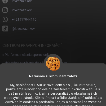
i
loveczazitkov
s
u
loveczazitkov
+421917044110
@loveczazitkov
CENTRUM PRÁVNYCH INFORMÁCIÍ
» Platforma riešenia sporov online
Reklamácie a vrátenie digitálnych produktov
» Všeobecné obchodné podmienky
Na vašom súkromí nám záleží
» Zásady ochrany osobných údajov
My, spoločnosť DADEXtravel.com s.r.o., IČO 50253905,
používame súbory cookies na zaistenie funkčnosti webu a s
PRIJÍMAME ONLINE PLATBY
vaším súhlasom o. i. aj na personalizáciu obsahu našich
webových stránok. Kliknutím na tlačidlo „Súhlasím“ súhlasíte s
využívaním cookies a predaním údajov o správaní na webe na