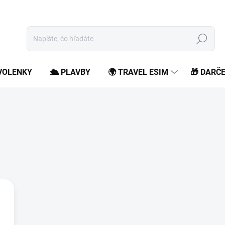
Hľadať
OVOLENKY
🛳️ PLAVBY
🌍 TRAVEL ESIM
🎁 DARČ