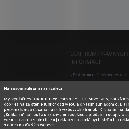
i
e
p
r
v
k
y
v
ý
CENTRUM PRÁVNYCH
p
i
INFORMÁCIÍ
s
u
» Platforma riešenia sporov onlin
Reklamácie a vrátenie digitálnyc
Na vašom súkromí nám záleží
produktov
My, spoločnosť DADEXtravel.com s.r.o., IČO 50253905, používam
» Všeobecné obchodné podmien
cookies na zaistenie funkčnosti webu a s vaším súhlasom o. i. aj 
personalizáciu obsahu našich webových stránok. Kliknutím na tla
» Zásady ochrany osobných úda
„Súhlasím“ súhlasíte s využívaním cookies a predaním údajov o s
webe na zobrazenie cielenej reklamy na sociálnych sieťach a rek
sieťach na ďalších weboch.