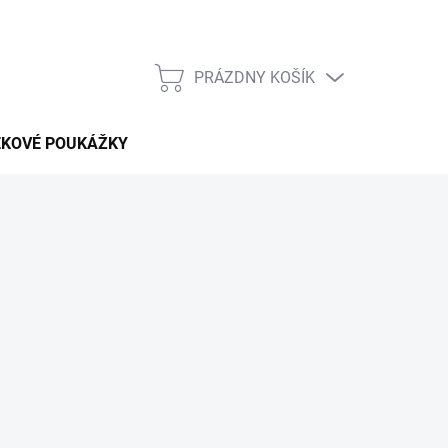
PRÁZDNY KOŠÍK
NÁKUPNÝ
KOŠÍK
EKOVÉ POUKÁŽKY