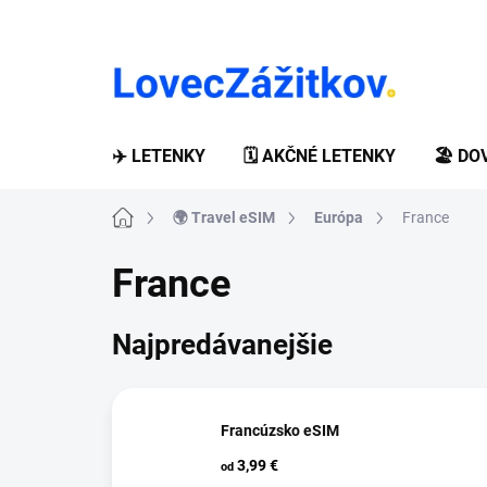
Prejsť
na
obsah
✈️ LETENKY
🗓️ AKČNÉ LETENKY
🏖️ D
Domov
🌍 Travel eSIM
Európa
France
France
Najpredávanejšie
Francúzsko eSIM
3,99 €
od