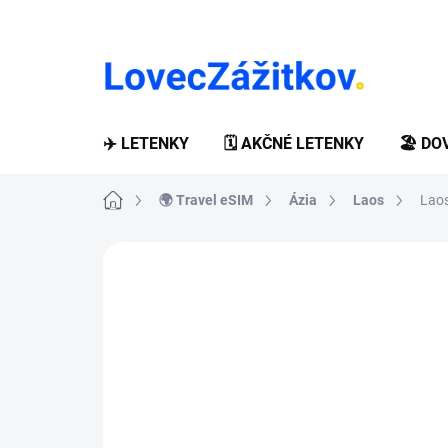
Prejsť
na
obsah
✈️ LETENKY
🗓️ AKČNÉ LETENKY
🏖️ D
Domov
🌍 Travel eSIM
Ázia
Laos
Lao