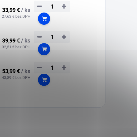
−
+
33,99 €
/ ks
27,63 € bez DPH
Do košíka
−
+
39,99 €
/ ks
32,51 € bez DPH
Do košíka
−
+
53,99 €
/ ks
43,89 € bez DPH
Do košíka