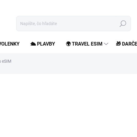
Hľadať
OVOLENKY
🛳️ PLAVBY
🌍 TRAVEL ESIM
🎁 DARČ
s eSIM
od
5,99 €
/ ks
od
4,87 €
bez DPH
Jednotková
Zvoľte variant
cena:
Zostaň online počas svojho
roamingových poplatkov.