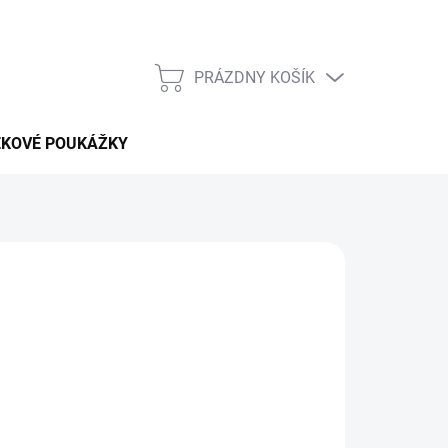
PRÁZDNY KOŠÍK
NÁKUPNÝ
KOŠÍK
EKOVÉ POUKÁŽKY
 pobytu v celom
Barbadose
bez vysokých