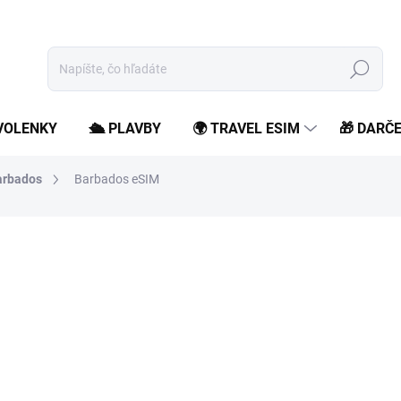
Hľadať
OVOLENKY
🛳️ PLAVBY
🌍 TRAVEL ESIM
🎁 DARČ
arbados
Barbados eSIM
od
6,99 €
/ ks
od
5,68 €
bez DPH
Jednotková
Zvoľte variant
cena:
Zostaň online počas svojho
roamingových poplatkov.