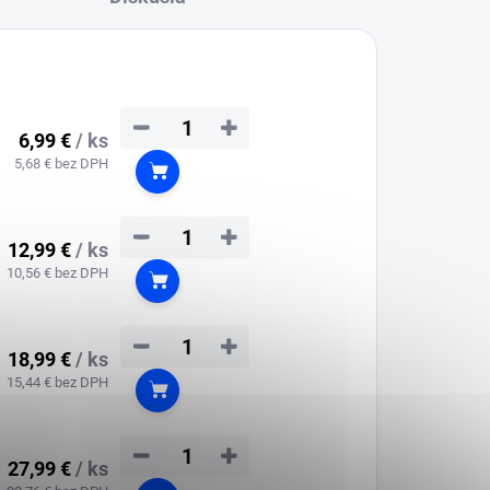
−
+
6,99 €
/ ks
5,68 € bez DPH
Do košíka
−
+
12,99 €
/ ks
10,56 € bez DPH
Do košíka
−
+
18,99 €
/ ks
15,44 € bez DPH
Do košíka
−
+
27,99 €
/ ks