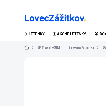
Prejsť
na
obsah
✈️ LETENKY
🗓️ AKČNÉ LETENKY
🏖️ D
Domov
🌍 Travel eSIM
Severná Amerika
B