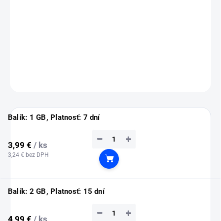
💡
Tip:
eSIM si nainštaluj ešte doma cez Wi-Fi (inštalácia vyžaduje
pripojenie na internet).
Služba sa automaticky aktivuje až po prílete do Rakúska.
DETAILNÉ INFORMÁCIE
OPÝTAŤ SA
STRÁŽIŤ
Balík: 1 GB, Platnosť: 7 dní
−
+
3,99 €
/ ks
3,24 € bez DPH
Do košíka
Balík: 2 GB, Platnosť: 15 dní
−
+
4,99 €
/ ks