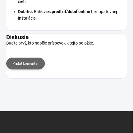
sieti.
Dobitie:
Balík vieš
predĺžiť/dobiť online
bez opätovnej
inštalácie.
Diskusia
Buďte prvý, kto napíše príspevok k tejto položke.
Pridať komentár
Z
á
p