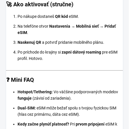
🚀 Ako aktivovať (stručne)
Po nákupe dostaneš
QR kód
eSIM.
Na telefóne otvor
Nastavenia → Mobilná sieť → Pridať
eSIM
.
Naskenuj QR
a potvrď pridanie mobilného plánu.
Po príchode do krajiny si
zapni dátový roaming
pre eSIM
profil. Hotovo.
❓ Mini FAQ
Hotspot/Tethering:
Vo väčšine podporovaných modelov
funguje
(závisí od zariadenia).
Dual-SIM:
eSIM môže bežať spolu s tvojou fyzickou SIM
(hlas cez primárnu, dáta cez eSIM).
Kedy začne plynúť platnosť?
Pri
prvom pripojení
eSIM k