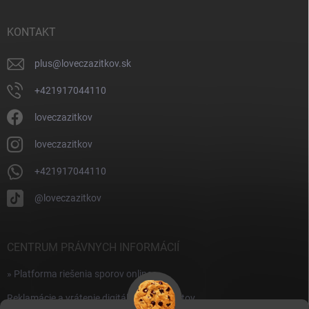
ä
t
i
KONTAKT
e
plus
@
loveczazitkov.sk
+421917044110
loveczazitkov
loveczazitkov
+421917044110
@loveczazitkov
CENTRUM PRÁVNYCH INFORMÁCIÍ
» Platforma riešenia sporov online
Reklamácie a vrátenie digitálnych produktov