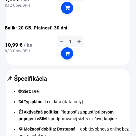
8,12 € bez DPH
Do košíka
Balík: 20 GB, Platnosť: 30 dní
−
+
10,99 €
/ ks
8,93 € bez DPH
Do košíka
📌 Špecifikácia
🌐 Sieť:
Drei
📶 Typ plánu:
Len dáta (data-only)
⏱️ Aktivačná politika:
Platnosť sa spustí
pri prvom
pripojení eSIM
k podporovanej sieti v cieľovej krajine
🔁 Možnosť dobitia:
Dostupná
– dobitie/obnova online bez
novej inštalácie