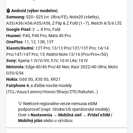
🤖 Android (výber modelov)
Samsung:
S20–S25 (vr. Ultra/FE), Note20 (všetky),
A35/A36/A54/A55/A56, Z Flip & Z Fold (1–7), Watch 4/5/6 LTE
Google Pixel:
2 → 8 Pro, Fold
Huawei:
P40, P40 Pro, Mate 40 Pro
OnePlus:
11, 12, 13R, 13T
Xiaomi/Redmi:
12T Pro; 13/13 Pro/13T/13T Pro; 14/14
Pro/14T/14T Pro; 15; Redmi Note 13/14 (Pro/Pro+/5G)
Sony:
Xperia 1 IV/V/VII; 5 IV; 10 III Lite; 10 IV
Motorola:
Edge 40/40 Pro/40 Neo; Razr 2022/40 Ultra; Moto
G53/G54
Nokia:
G60 5G, X30 5G, XR21
Fairphone 4
, a ďalšie novšie modely
(TCL/Asus/Lenovo/Honor/Sharp/ZTE/Rakuten…)
💡 Niektoré regionálne verzie nemusia eSIM
podporovať (napr. čínske/US operátorské modely).
Over v
Nastavenia → Mobilná sieť → Pridať eSIM /
Mobilný plán
alebo u výrobcu.