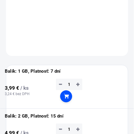
💡
Tip:
eSIM si nainštaluj ešte doma cez Wi-Fi (inštalácia vyžaduje
pripojenie na internet).
Služba sa automaticky aktivuje až po prílete do Turecka.
DETAILNÉ INFORMÁCIE
OPÝTAŤ SA
STRÁŽIŤ
Balík: 1 GB, Platnosť: 7 dní
−
+
3,99 €
/ ks
3,24 € bez DPH
Do košíka
Balík: 2 GB, Platnosť: 15 dní
−
+
4,99 €
/ ks