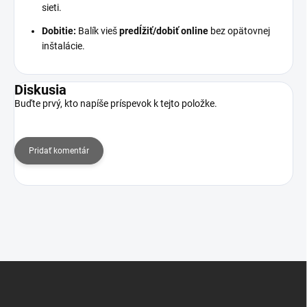
sieti.
Dobitie:
Balík vieš
predĺžiť/dobiť online
bez opätovnej
inštalácie.
Diskusia
Buďte prvý, kto napíše príspevok k tejto položke.
Pridať komentár
Z
á
p