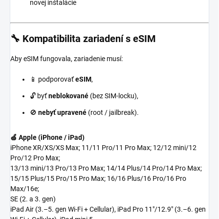
novej inštalácie
🔧 Kompatibilita zariadení s eSIM
Aby eSIM fungovala, zariadenie musí:
📱 podporovať
eSIM
,
🔓 byť
neblokované
(bez SIM-locku),
🚫
nebyť upravené
(root / jailbreak).
🍏 Apple (iPhone / iPad)
iPhone XR/XS/XS Max; 11/11 Pro/11 Pro Max; 12/12 mini/12
Pro/12 Pro Max;
13/13 mini/13 Pro/13 Pro Max; 14/14 Plus/14 Pro/14 Pro Max;
15/15 Plus/15 Pro/15 Pro Max; 16/16 Plus/16 Pro/16 Pro
Max/16e;
SE (2. a 3. gen)
iPad Air (3.–5. gen Wi-Fi + Cellular), iPad Pro 11"/12.9" (3.–6. gen