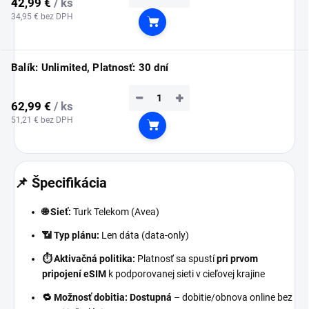
42,99 €
/ ks
34,95 € bez DPH
Do košíka
Balík: Unlimited, Platnosť: 30 dní
−
+
62,99 €
/ ks
51,21 € bez DPH
Do košíka
📌 Špecifikácia
🌐 Sieť:
Turk Telekom (Avea)
📶 Typ plánu:
Len dáta (data-only)
⏱️ Aktivačná politika:
Platnosť sa spustí
pri prvom
pripojení eSIM
k podporovanej sieti v cieľovej krajine
🔁 Možnosť dobitia:
Dostupná
– dobitie/obnova online bez