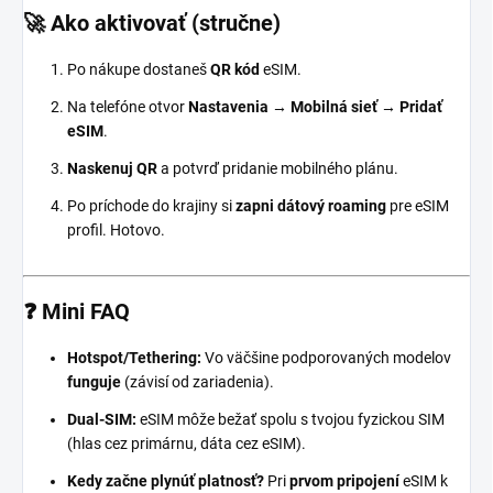
🚀 Ako aktivovať (stručne)
Po nákupe dostaneš
QR kód
eSIM.
Na telefóne otvor
Nastavenia → Mobilná sieť → Pridať
eSIM
.
Naskenuj QR
a potvrď pridanie mobilného plánu.
Po príchode do krajiny si
zapni dátový roaming
pre eSIM
profil. Hotovo.
❓ Mini FAQ
Hotspot/Tethering:
Vo väčšine podporovaných modelov
funguje
(závisí od zariadenia).
Dual-SIM:
eSIM môže bežať spolu s tvojou fyzickou SIM
(hlas cez primárnu, dáta cez eSIM).
Kedy začne plynúť platnosť?
Pri
prvom pripojení
eSIM k