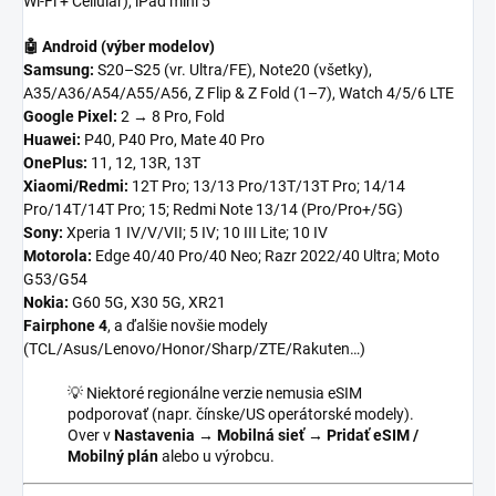
Wi-Fi + Cellular), iPad mini 5
🤖 Android (výber modelov)
Samsung:
S20–S25 (vr. Ultra/FE), Note20 (všetky),
A35/A36/A54/A55/A56, Z Flip & Z Fold (1–7), Watch 4/5/6 LTE
Google Pixel:
2 → 8 Pro, Fold
Huawei:
P40, P40 Pro, Mate 40 Pro
OnePlus:
11, 12, 13R, 13T
Xiaomi/Redmi:
12T Pro; 13/13 Pro/13T/13T Pro; 14/14
Pro/14T/14T Pro; 15; Redmi Note 13/14 (Pro/Pro+/5G)
Sony:
Xperia 1 IV/V/VII; 5 IV; 10 III Lite; 10 IV
Motorola:
Edge 40/40 Pro/40 Neo; Razr 2022/40 Ultra; Moto
G53/G54
Nokia:
G60 5G, X30 5G, XR21
Fairphone 4
, a ďalšie novšie modely
(TCL/Asus/Lenovo/Honor/Sharp/ZTE/Rakuten…)
💡 Niektoré regionálne verzie nemusia eSIM
podporovať (napr. čínske/US operátorské modely).
Over v
Nastavenia → Mobilná sieť → Pridať eSIM /
Mobilný plán
alebo u výrobcu.