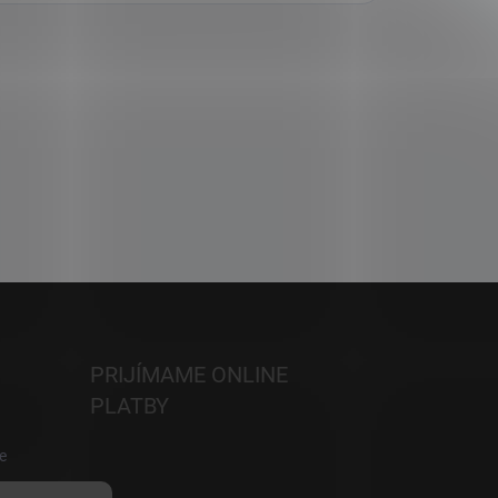
PRIJÍMAME ONLINE
PLATBY
e
h