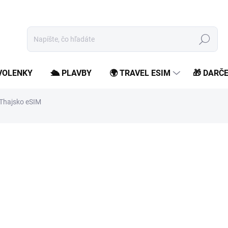
Hľadať
OVOLENKY
🛳️ PLAVBY
🌍 TRAVEL ESIM
🎁 DARČ
Thajsko eSIM
od
3,99 €
/ ks
od
3,24 €
bez DPH
Jednotková
Zvoľte variant
cena:
Zostaň online počas svojho
roamingových poplatkov.