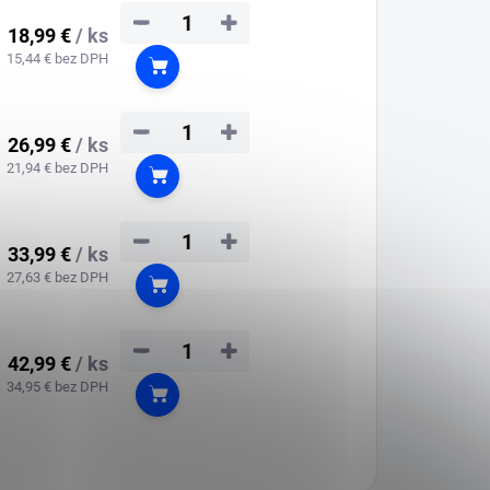
−
+
18,99 €
/ ks
15,44 € bez DPH
Do košíka
−
+
26,99 €
/ ks
21,94 € bez DPH
Do košíka
−
+
33,99 €
/ ks
27,63 € bez DPH
Do košíka
−
+
42,99 €
/ ks
34,95 € bez DPH
Do košíka