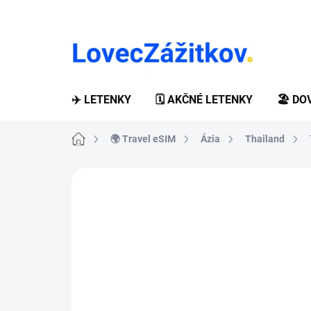
Prejsť
na
obsah
✈️ LETENKY
🗓️ AKČNÉ LETENKY
🏖️ D
Domov
🌍 Travel eSIM
Ázia
Thailand