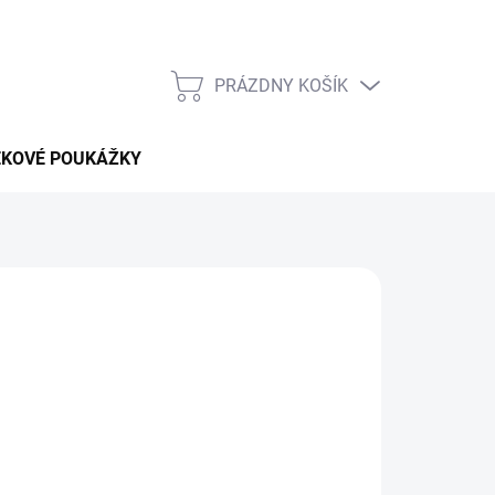
PRÁZDNY KOŠÍK
NÁKUPNÝ
KOŠÍK
EKOVÉ POUKÁŽKY
 pobytu v celom
Thajsku
bez vysokých