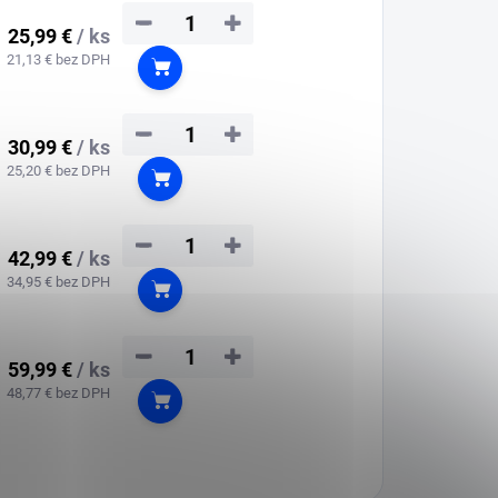
−
+
25,99 €
/ ks
21,13 € bez DPH
Do košíka
−
+
30,99 €
/ ks
25,20 € bez DPH
Do košíka
−
+
42,99 €
/ ks
34,95 € bez DPH
Do košíka
−
+
59,99 €
/ ks
48,77 € bez DPH
Do košíka