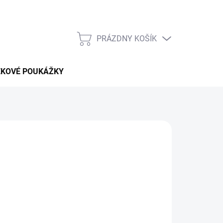
PRÁZDNY KOŠÍK
NÁKUPNÝ
KOŠÍK
EKOVÉ POUKÁŽKY
 pobytu v celom
Taiwane
bez vysokých