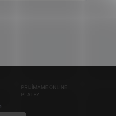
PRIJÍMAME ONLINE
PLATBY
e
h