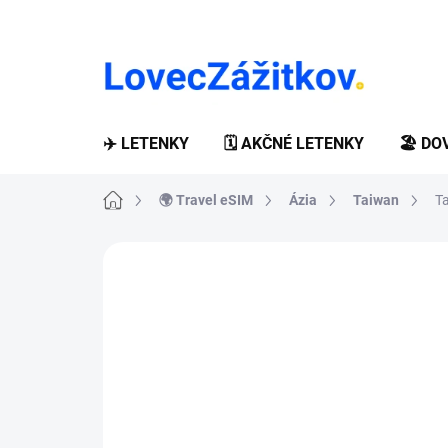
Prejsť
na
obsah
✈️ LETENKY
🗓️ AKČNÉ LETENKY
🏖️ D
Domov
🌍 Travel eSIM
Ázia
Taiwan
T