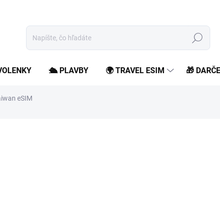
Hľadať
OVOLENKY
🛳️ PLAVBY
🌍 TRAVEL ESIM
🎁 DARČ
aiwan eSIM
od
3,99 €
/ ks
od
3,24 €
bez DPH
Jednotková
Zvoľte variant
cena:
Zostaň online počas svojho
roamingových poplatkov.