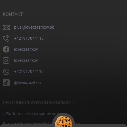
ä
t
i
KONTAKT
e
plus
@
loveczazitkov.sk
+421917044110
loveczazitkov
loveczazitkov
+421917044110
@loveczazitkov
CENTRUM PRÁVNYCH INFORMÁCIÍ
» Platforma riešenia sporov online
Reklamácie a vrátenie digitálnych produktov