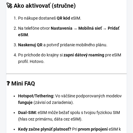
🚀 Ako aktivovať (stručne)
Po nákupe dostaneš
QR kód
eSIM.
Na telefóne otvor
Nastavenia → Mobilná sieť → Pridať
eSIM
.
Naskenuj QR
a potvrď pridanie mobilného plánu.
Po príchode do krajiny si
zapni dátový roaming
pre eSIM
profil. Hotovo.
❓ Mini FAQ
Hotspot/Tethering:
Vo väčšine podporovaných modelov
funguje
(závisí od zariadenia).
Dual-SIM:
eSIM môže bežať spolu s tvojou fyzickou SIM
(hlas cez primárnu, dáta cez eSIM).
Kedy začne plynúť platnosť?
Pri
prvom pripojení
eSIM k