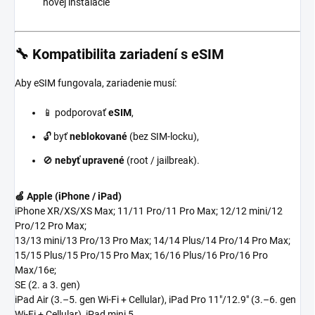
novej inštalácie
🔧 Kompatibilita zariadení s eSIM
Aby eSIM fungovala, zariadenie musí:
📱 podporovať
eSIM
,
🔓 byť
neblokované
(bez SIM-locku),
🚫
nebyť upravené
(root / jailbreak).
🍏 Apple (iPhone / iPad)
iPhone XR/XS/XS Max; 11/11 Pro/11 Pro Max; 12/12 mini/12
Pro/12 Pro Max;
13/13 mini/13 Pro/13 Pro Max; 14/14 Plus/14 Pro/14 Pro Max;
15/15 Plus/15 Pro/15 Pro Max; 16/16 Plus/16 Pro/16 Pro
Max/16e;
SE (2. a 3. gen)
iPad Air (3.–5. gen Wi-Fi + Cellular), iPad Pro 11"/12.9" (3.–6. gen
Wi-Fi + Cellular), iPad mini 5