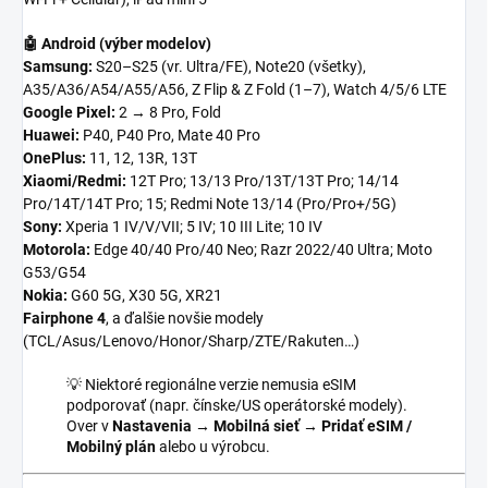
🤖 Android (výber modelov)
Samsung:
S20–S25 (vr. Ultra/FE), Note20 (všetky),
A35/A36/A54/A55/A56, Z Flip & Z Fold (1–7), Watch 4/5/6 LTE
Google Pixel:
2 → 8 Pro, Fold
Huawei:
P40, P40 Pro, Mate 40 Pro
OnePlus:
11, 12, 13R, 13T
Xiaomi/Redmi:
12T Pro; 13/13 Pro/13T/13T Pro; 14/14
Pro/14T/14T Pro; 15; Redmi Note 13/14 (Pro/Pro+/5G)
Sony:
Xperia 1 IV/V/VII; 5 IV; 10 III Lite; 10 IV
Motorola:
Edge 40/40 Pro/40 Neo; Razr 2022/40 Ultra; Moto
G53/G54
Nokia:
G60 5G, X30 5G, XR21
Fairphone 4
, a ďalšie novšie modely
(TCL/Asus/Lenovo/Honor/Sharp/ZTE/Rakuten…)
💡 Niektoré regionálne verzie nemusia eSIM
podporovať (napr. čínske/US operátorské modely).
Over v
Nastavenia → Mobilná sieť → Pridať eSIM /
Mobilný plán
alebo u výrobcu.