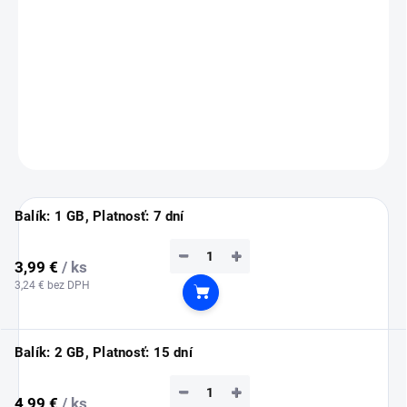
💡
Tip:
eSIM si nainštaluj ešte doma cez Wi-Fi (inštalácia vyžaduje
pripojenie na internet).
Služba sa automaticky aktivuje až po prílete do Poľska.
DETAILNÉ INFORMÁCIE
OPÝTAŤ SA
STRÁŽIŤ
Balík: 1 GB, Platnosť: 7 dní
−
+
3,99 €
/ ks
3,24 € bez DPH
Do košíka
Balík: 2 GB, Platnosť: 15 dní
−
+
4,99 €
/ ks