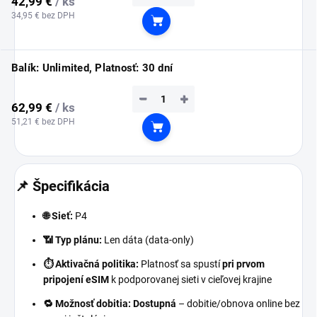
42,99 €
/ ks
34,95 € bez DPH
Do košíka
Balík: Unlimited, Platnosť: 30 dní
−
+
62,99 €
/ ks
51,21 € bez DPH
Do košíka
📌 Špecifikácia
🌐 Sieť:
P4
📶 Typ plánu:
Len dáta (data-only)
⏱️ Aktivačná politika:
Platnosť sa spustí
pri prvom
pripojení eSIM
k podporovanej sieti v cieľovej krajine
🔁 Možnosť dobitia:
Dostupná
– dobitie/obnova online bez