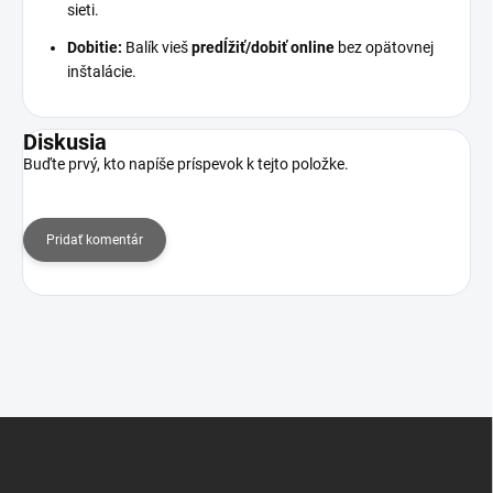
sieti.
Dobitie:
Balík vieš
predĺžiť/dobiť online
bez opätovnej
inštalácie.
Diskusia
Buďte prvý, kto napíše príspevok k tejto položke.
Pridať komentár
Z
á
p