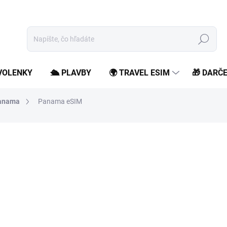
Hľadať
OVOLENKY
🛳️ PLAVBY
🌍 TRAVEL ESIM
🎁 DARČ
anama
Panama eSIM
od
7,99 €
/ ks
od
6,50 €
bez DPH
Jednotková
Zvoľte variant
cena:
Zostaň online počas svojho 
roamingových poplatkov.