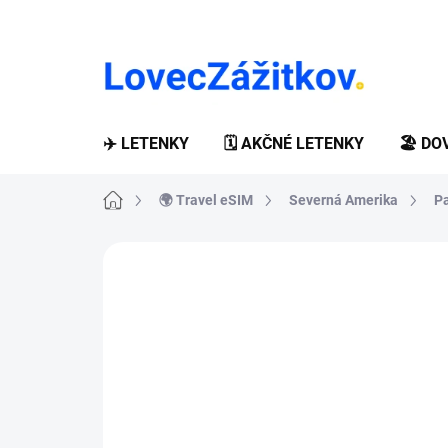
Prejsť
na
obsah
✈️ LETENKY
🗓️ AKČNÉ LETENKY
🏖️ D
Domov
🌍 Travel eSIM
Severná Amerika
P