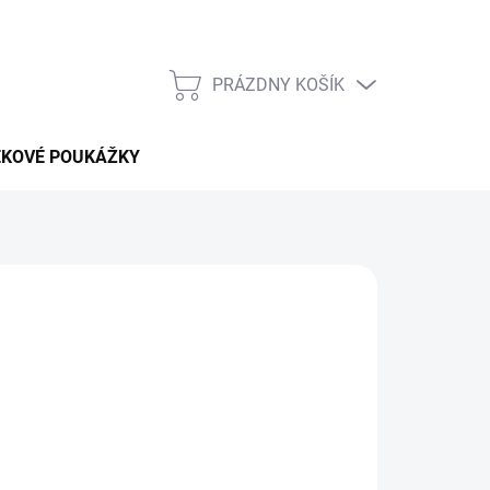
PRÁZDNY KOŠÍK
NÁKUPNÝ
KOŠÍK
EKOVÉ POUKÁŽKY
pobytu v celej
Paname
bez vysokých