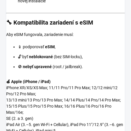
novej inštalácie
🔧 Kompatibilita zariadení s eSIM
Aby eSIM fungovala, zariadenie musí:
📱 podporovať
eSIM
,
🔓 byť
neblokované
(bez SIM-locku),
🚫
nebyť upravené
(root / jailbreak).
🍏 Apple (iPhone / iPad)
iPhone XR/XS/XS Max; 11/11 Pro/11 Pro Max; 12/12 mini/12
Pro/12 Pro Max;
13/13 mini/13 Pro/13 Pro Max; 14/14 Plus/14 Pro/14 Pro Max;
15/15 Plus/15 Pro/15 Pro Max; 16/16 Plus/16 Pro/16 Pro
Max/16e;
SE (2. a 3. gen)
iPad Air (3.–5. gen Wi-Fi + Cellular), iPad Pro 11"/12.9" (3.–6. gen
Wi-Fi + Cellular), iPad mini 5