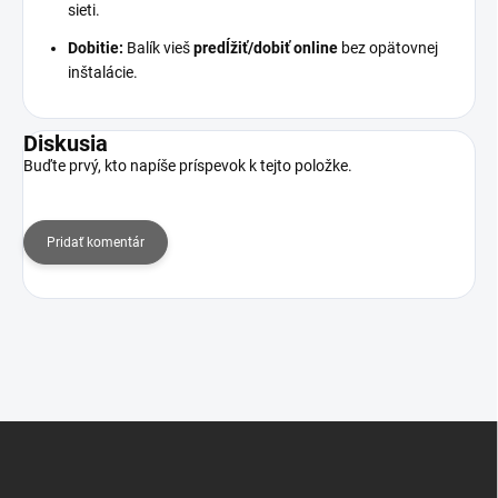
sieti.
Dobitie:
Balík vieš
predĺžiť/dobiť online
bez opätovnej
inštalácie.
Diskusia
Buďte prvý, kto napíše príspevok k tejto položke.
Pridať komentár
Z
á
p