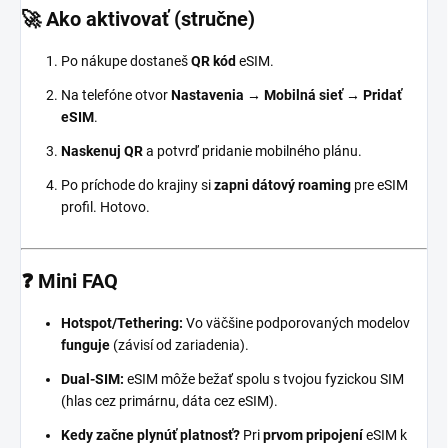
🚀 Ako aktivovať (stručne)
Po nákupe dostaneš
QR kód
eSIM.
Na telefóne otvor
Nastavenia → Mobilná sieť → Pridať
eSIM
.
Naskenuj QR
a potvrď pridanie mobilného plánu.
Po príchode do krajiny si
zapni dátový roaming
pre eSIM
profil. Hotovo.
❓ Mini FAQ
Hotspot/Tethering:
Vo väčšine podporovaných modelov
funguje
(závisí od zariadenia).
Dual-SIM:
eSIM môže bežať spolu s tvojou fyzickou SIM
(hlas cez primárnu, dáta cez eSIM).
Kedy začne plynúť platnosť?
Pri
prvom pripojení
eSIM k