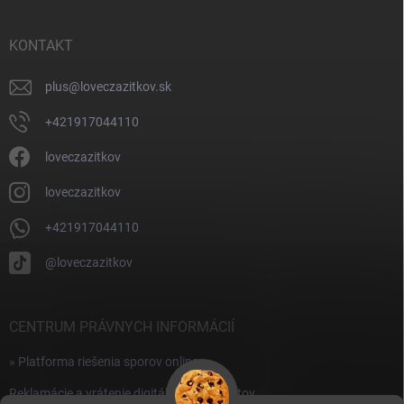
ä
t
i
KONTAKT
e
plus
@
loveczazitkov.sk
+421917044110
loveczazitkov
loveczazitkov
+421917044110
@loveczazitkov
CENTRUM PRÁVNYCH INFORMÁCIÍ
» Platforma riešenia sporov online
Reklamácie a vrátenie digitálnych produktov