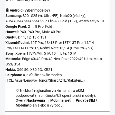
🤖 Android (výber modelov)
Samsung:
S20–S25 (vr. Ultra/FE), Note20 (všetky),
A35/A36/A54/A55/A56, Z Flip & Z Fold (1–7), Watch 4/5/6 LTE
Google Pixel:
2 → 8 Pro, Fold
Huawei:
P40, P40 Pro, Mate 40 Pro
OnePlus:
11, 12, 13R, 13T
Xiaomi/Redmi:
12T Pro; 13/13 Pro/13T/13T Pro; 14/14
Pro/14T/14T Pro; 15; Redmi Note 13/14 (Pro/Pro+/5G)
Sony:
Xperia 1 IV/V/VII; 5 IV; 10 III Lite; 10 IV
Motorola:
Edge 40/40 Pro/40 Neo; Razr 2022/40 Ultra; Moto
G53/G54
Nokia:
G60 5G, X30 5G, XR21
Fairphone 4
, a ďalšie novšie modely
(TCL/Asus/Lenovo/Honor/Sharp/ZTE/Rakuten…)
💡 Niektoré regionálne verzie nemusia eSIM
podporovať (napr. čínske/US operátorské modely).
Over v
Nastavenia → Mobilná sieť → Pridať eSIM /
Mobilný plán
alebo u výrobcu.