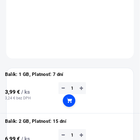
💡
Tip:
eSIM si nainštaluj ešte doma cez Wi-Fi (inštalácia vyžaduje
pripojenie na internet).
Služba sa automaticky aktivuje až po prílete do Ománu.
DETAILNÉ INFORMÁCIE
OPÝTAŤ SA
STRÁŽIŤ
Balík: 1 GB, Platnosť: 7 dní
−
+
3,99 €
/ ks
3,24 € bez DPH
Do košíka
Balík: 2 GB, Platnosť: 15 dní
−
+
6,99 €
/ ks