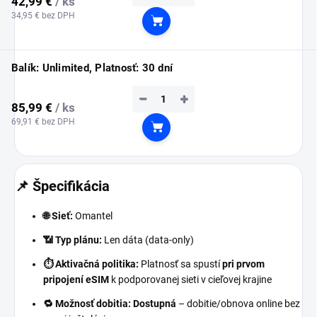
42,99 €
/ ks
34,95 € bez DPH
Do košíka
Balík: Unlimited, Platnosť: 30 dní
−
+
85,99 €
/ ks
69,91 € bez DPH
Do košíka
📌 Špecifikácia
🌐 Sieť:
Omantel
📶 Typ plánu:
Len dáta (data-only)
⏱️ Aktivačná politika:
Platnosť sa spustí
pri prvom
pripojení eSIM
k podporovanej sieti v cieľovej krajine
🔁 Možnosť dobitia:
Dostupná
– dobitie/obnova online bez