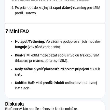
Po príchode do krajiny si
zapni dátový roaming
pre eSIM
profil. Hotovo.
❓ Mini FAQ
Hotspot/Tethering:
Vo väčšine podporovaných modelov
funguje
(závisí od zariadenia).
Dual-SIM:
eSIM môže bežať spolu s tvojou fyzickou SIM
(hlas cez primárnu, dáta cez eSIM).
Kedy začne plynúť platnosť?
Pri
prvom pripojení
eSIM k
sieti.
Dobitie:
Balík vieš
predĺžiť/dobiť online
bez opätovnej
inštalácie.
Diskusia
Buďte prvý, kto napíše príspevok k tejto položke.