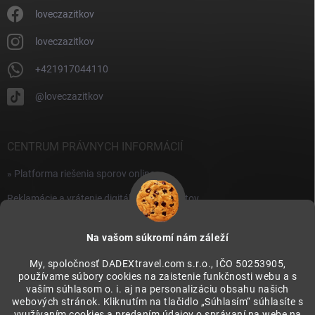
loveczazitkov
loveczazitkov
+421917044110
@loveczazitkov
CENTRUM PRÁVNYCH INFORMÁCIÍ
» Platforma riešenia sporov online
Reklamácie a vrátenie digitálnych produktov
» Všeobecné obchodné podmienky
Na vašom súkromí nám záleží
» Zásady ochrany osobných údajov
My, spoločnosť DADEXtravel.com s.r.o., IČO 50253905,
používame súbory cookies na zaistenie funkčnosti webu a s
PRIJÍMAME ONLINE PLATBY
vaším súhlasom o. i. aj na personalizáciu obsahu našich
webových stránok. Kliknutím na tlačidlo „Súhlasím“ súhlasíte s
využívaním cookies a predaním údajov o správaní na webe na