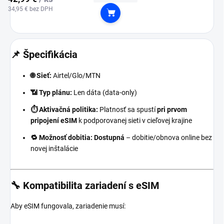
34,95 € bez DPH
Do košíka
📌 Špecifikácia
🌐 Sieť:
Airtel/Glo/MTN
📶 Typ plánu:
Len dáta (data-only)
⏱️ Aktivačná politika:
Platnosť sa spustí
pri prvom
pripojení eSIM
k podporovanej sieti v cieľovej krajine
🔁 Možnosť dobitia:
Dostupná
– dobitie/obnova online bez
novej inštalácie
🔧 Kompatibilita zariadení s eSIM
Aby eSIM fungovala, zariadenie musí: