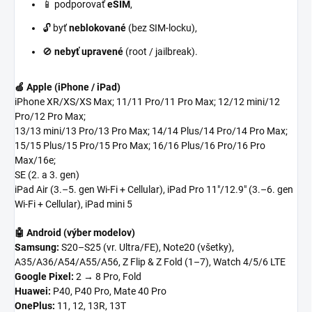
📱 podporovať
eSIM
,
🔓 byť
neblokované
(bez SIM-locku),
🚫
nebyť upravené
(root / jailbreak).
🍏 Apple (iPhone / iPad)
iPhone XR/XS/XS Max; 11/11 Pro/11 Pro Max; 12/12 mini/12
Pro/12 Pro Max;
13/13 mini/13 Pro/13 Pro Max; 14/14 Plus/14 Pro/14 Pro Max;
15/15 Plus/15 Pro/15 Pro Max; 16/16 Plus/16 Pro/16 Pro
Max/16e;
SE (2. a 3. gen)
iPad Air (3.–5. gen Wi-Fi + Cellular), iPad Pro 11"/12.9" (3.–6. gen
Wi-Fi + Cellular), iPad mini 5
🤖 Android (výber modelov)
Samsung:
S20–S25 (vr. Ultra/FE), Note20 (všetky),
A35/A36/A54/A55/A56, Z Flip & Z Fold (1–7), Watch 4/5/6 LTE
Google Pixel:
2 → 8 Pro, Fold
Huawei:
P40, P40 Pro, Mate 40 Pro
OnePlus:
11, 12, 13R, 13T