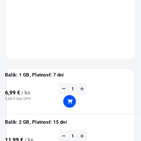
💡
Tip:
eSIM si nainštaluj ešte doma cez Wi-Fi (inštalácia vyžaduje
pripojenie na internet).
Služba sa automaticky aktivuje až po prílete do Nigérie.
DETAILNÉ INFORMÁCIE
OPÝTAŤ SA
STRÁŽIŤ
Balík: 1 GB, Platnosť: 7 dní
−
+
6,99 €
/ ks
5,68 € bez DPH
Do košíka
Balík: 2 GB, Platnosť: 15 dní
−
+
11,99 €
/ ks