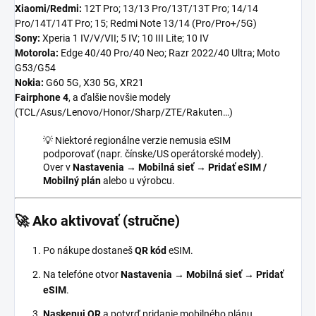
Xiaomi/Redmi:
12T Pro; 13/13 Pro/13T/13T Pro; 14/14
Pro/14T/14T Pro; 15; Redmi Note 13/14 (Pro/Pro+/5G)
Sony:
Xperia 1 IV/V/VII; 5 IV; 10 III Lite; 10 IV
Motorola:
Edge 40/40 Pro/40 Neo; Razr 2022/40 Ultra; Moto
G53/G54
Nokia:
G60 5G, X30 5G, XR21
Fairphone 4
, a ďalšie novšie modely
(TCL/Asus/Lenovo/Honor/Sharp/ZTE/Rakuten…)
💡 Niektoré regionálne verzie nemusia eSIM
podporovať (napr. čínske/US operátorské modely).
Over v
Nastavenia → Mobilná sieť → Pridať eSIM /
Mobilný plán
alebo u výrobcu.
🚀 Ako aktivovať (stručne)
Po nákupe dostaneš
QR kód
eSIM.
Na telefóne otvor
Nastavenia → Mobilná sieť → Pridať
eSIM
.
Naskenuj QR
a potvrď pridanie mobilného plánu.