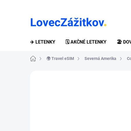
Prejsť
na
obsah
✈️ LETENKY
🗓️ AKČNÉ LETENKY
🏖️ D
Domov
🌍 Travel eSIM
Severná Amerika
Co