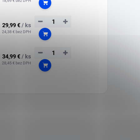
18,69 € bez DPH
Do košíka
−
+
29,99 €
/ ks
24,38 € bez DPH
Do košíka
−
+
34,99 €
/ ks
28,45 € bez DPH
Do košíka