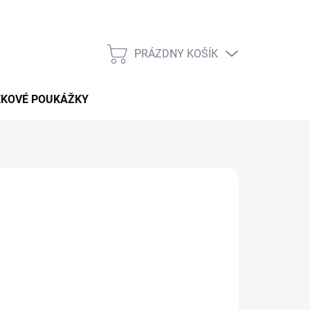
PRÁZDNY KOŠÍK
NÁKUPNÝ
KOŠÍK
EKOVÉ POUKÁŽKY
pobytu v celej
Kostarike
bez vysokých