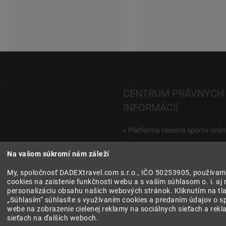
CENTRUM PRÁVNYCH
INFORMÁCIÍ
» Platforma riešenia sporov onlin
Reklamácie a vrátenie digitálnyc
Na vašom súkromí nám záleží
produktov
My, spoločnosť DADEXtravel.com s.r.o., IČO 50253905, používam
» Všeobecné obchodné podmien
cookies na zaistenie funkčnosti webu a s vaším súhlasom o. i. aj 
personalizáciu obsahu našich webových stránok. Kliknutím na tla
» Zásady ochrany osobných úda
„Súhlasím“ súhlasíte s využívaním cookies a predaním údajov o s
webe na zobrazenie cielenej reklamy na sociálnych sieťach a rek
sieťach na ďalších weboch.