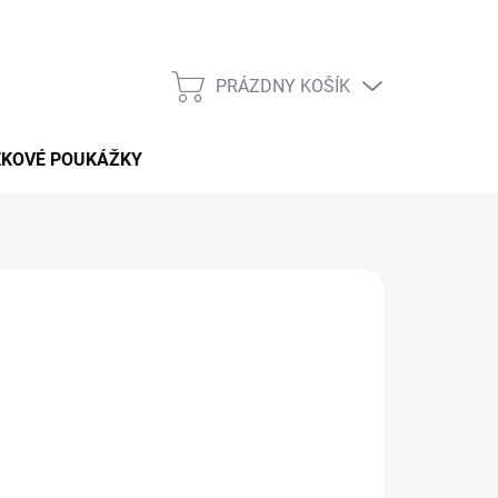
PRÁZDNY KOŠÍK
NÁKUPNÝ
KOŠÍK
EKOVÉ POUKÁŽKY
 pobytu v celom
Kyrgyzstane
bez vysokých