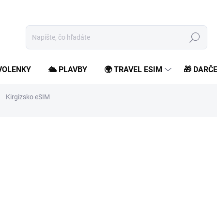
Hľadať
OVOLENKY
🛳️ PLAVBY
🌍 TRAVEL ESIM
🎁 DARČ
Kirgizsko eSIM
od
5,99 €
/ ks
od
4,87 €
bez DPH
Jednotková
Zvoľte variant
cena:
Zostaň online počas svojho
roamingových poplatkov.