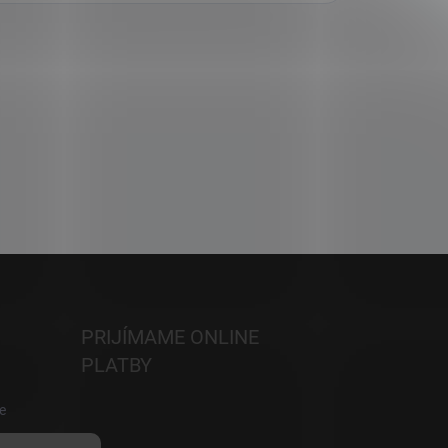
PRIJÍMAME ONLINE
PLATBY
e
h