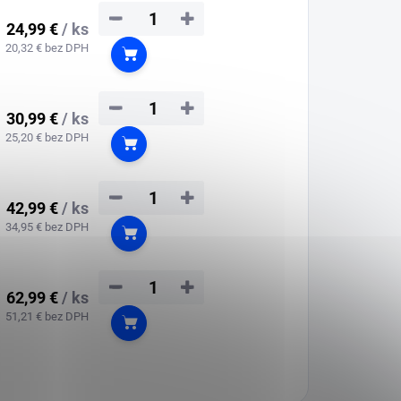
−
+
24,99 €
/ ks
20,32 € bez DPH
Do košíka
−
+
30,99 €
/ ks
25,20 € bez DPH
Do košíka
−
+
42,99 €
/ ks
34,95 € bez DPH
Do košíka
−
+
62,99 €
/ ks
51,21 € bez DPH
Do košíka