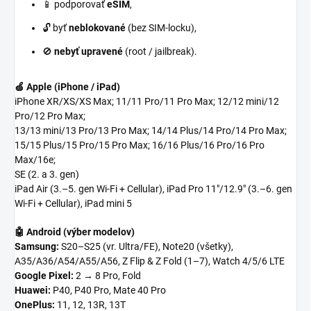
📱 podporovať
eSIM
,
🔓 byť
neblokované
(bez SIM-locku),
🚫
nebyť upravené
(root / jailbreak).
🍏 Apple (iPhone / iPad)
iPhone XR/XS/XS Max; 11/11 Pro/11 Pro Max; 12/12 mini/12
Pro/12 Pro Max;
13/13 mini/13 Pro/13 Pro Max; 14/14 Plus/14 Pro/14 Pro Max;
15/15 Plus/15 Pro/15 Pro Max; 16/16 Plus/16 Pro/16 Pro
Max/16e;
SE (2. a 3. gen)
iPad Air (3.–5. gen Wi-Fi + Cellular), iPad Pro 11"/12.9" (3.–6. gen
Wi-Fi + Cellular), iPad mini 5
🤖 Android (výber modelov)
Samsung:
S20–S25 (vr. Ultra/FE), Note20 (všetky),
A35/A36/A54/A55/A56, Z Flip & Z Fold (1–7), Watch 4/5/6 LTE
Google Pixel:
2 → 8 Pro, Fold
Huawei:
P40, P40 Pro, Mate 40 Pro
OnePlus:
11, 12, 13R, 13T