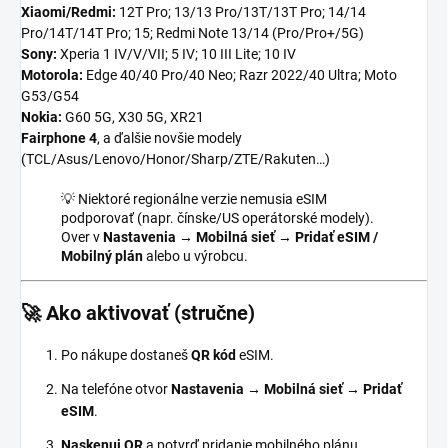
Xiaomi/Redmi:
12T Pro; 13/13 Pro/13T/13T Pro; 14/14
Pro/14T/14T Pro; 15; Redmi Note 13/14 (Pro/Pro+/5G)
Sony:
Xperia 1 IV/V/VII; 5 IV; 10 III Lite; 10 IV
Motorola:
Edge 40/40 Pro/40 Neo; Razr 2022/40 Ultra; Moto
G53/G54
Nokia:
G60 5G, X30 5G, XR21
Fairphone 4
, a ďalšie novšie modely
(TCL/Asus/Lenovo/Honor/Sharp/ZTE/Rakuten…)
💡 Niektoré regionálne verzie nemusia eSIM
podporovať (napr. čínske/US operátorské modely).
Over v
Nastavenia → Mobilná sieť → Pridať eSIM /
Mobilný plán
alebo u výrobcu.
🚀 Ako aktivovať (stručne)
Po nákupe dostaneš
QR kód
eSIM.
Na telefóne otvor
Nastavenia → Mobilná sieť → Pridať
eSIM
.
Naskenuj QR
a potvrď pridanie mobilného plánu.