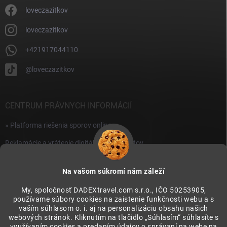
loveczazitkov
loveczazitkov
+421917044110
@loveczazitkov
CENTRUM PRÁVNYCH INFORMÁCIÍ
» Platforma riešenia sporov online
Reklamácie a vrátenie digitálnych produktov
» Všeobecné obchodné podmienky
Na vašom súkromí nám záleží
» Zásady ochrany osobných údajov
My, spoločnosť DADEXtravel.com s.r.o., IČO 50253905,
používame súbory cookies na zaistenie funkčnosti webu a s
PRIJÍMAME ONLINE PLATBY
vaším súhlasom o. i. aj na personalizáciu obsahu našich
webových stránok. Kliknutím na tlačidlo „Súhlasím“ súhlasíte s
využívaním cookies a predaním údajov o správaní na webe na