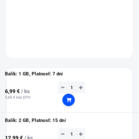
💡
Tip:
eSIM si nainštaluj ešte doma cez Wi-Fi (inštalácia vyžaduje
pripojenie na internet).
Služba sa automaticky aktivuje až po prílete do Keni.
DETAILNÉ INFORMÁCIE
OPÝTAŤ SA
STRÁŽIŤ
Balík: 1 GB, Platnosť: 7 dní
−
+
6,99 €
/ ks
5,68 € bez DPH
Do košíka
Balík: 2 GB, Platnosť: 15 dní
−
+
12,99 €
/ ks