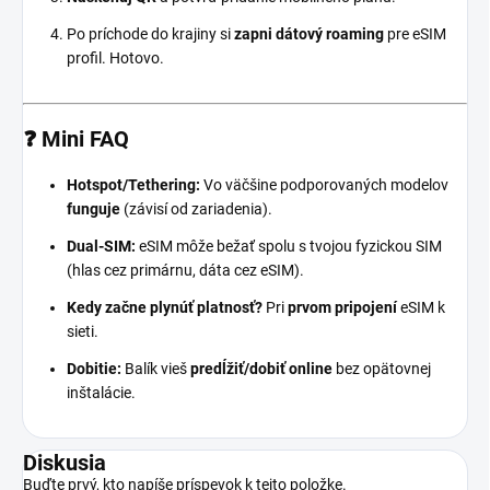
Po príchode do krajiny si
zapni dátový roaming
pre eSIM
profil. Hotovo.
❓ Mini FAQ
Hotspot/Tethering:
Vo väčšine podporovaných modelov
funguje
(závisí od zariadenia).
Dual-SIM:
eSIM môže bežať spolu s tvojou fyzickou SIM
(hlas cez primárnu, dáta cez eSIM).
Kedy začne plynúť platnosť?
Pri
prvom pripojení
eSIM k
sieti.
Dobitie:
Balík vieš
predĺžiť/dobiť online
bez opätovnej
inštalácie.
Diskusia
Buďte prvý, kto napíše príspevok k tejto položke.