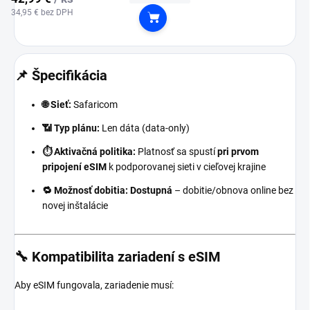
34,95 € bez DPH
Do košíka
📌 Špecifikácia
🌐 Sieť:
Safaricom
📶 Typ plánu:
Len dáta (data-only)
⏱️ Aktivačná politika:
Platnosť sa spustí
pri prvom
pripojení eSIM
k podporovanej sieti v cieľovej krajine
🔁 Možnosť dobitia:
Dostupná
– dobitie/obnova online bez
novej inštalácie
🔧 Kompatibilita zariadení s eSIM
Aby eSIM fungovala, zariadenie musí: