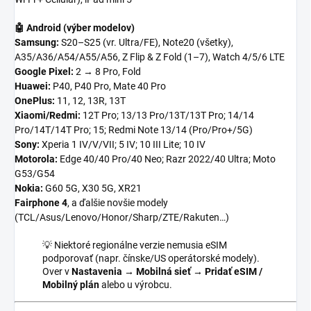
🤖 Android (výber modelov)
Samsung:
S20–S25 (vr. Ultra/FE), Note20 (všetky),
A35/A36/A54/A55/A56, Z Flip & Z Fold (1–7), Watch 4/5/6 LTE
Google Pixel:
2 → 8 Pro, Fold
Huawei:
P40, P40 Pro, Mate 40 Pro
OnePlus:
11, 12, 13R, 13T
Xiaomi/Redmi:
12T Pro; 13/13 Pro/13T/13T Pro; 14/14
Pro/14T/14T Pro; 15; Redmi Note 13/14 (Pro/Pro+/5G)
Sony:
Xperia 1 IV/V/VII; 5 IV; 10 III Lite; 10 IV
Motorola:
Edge 40/40 Pro/40 Neo; Razr 2022/40 Ultra; Moto
G53/G54
Nokia:
G60 5G, X30 5G, XR21
Fairphone 4
, a ďalšie novšie modely
(TCL/Asus/Lenovo/Honor/Sharp/ZTE/Rakuten…)
💡 Niektoré regionálne verzie nemusia eSIM
podporovať (napr. čínske/US operátorské modely).
Over v
Nastavenia → Mobilná sieť → Pridať eSIM /
Mobilný plán
alebo u výrobcu.