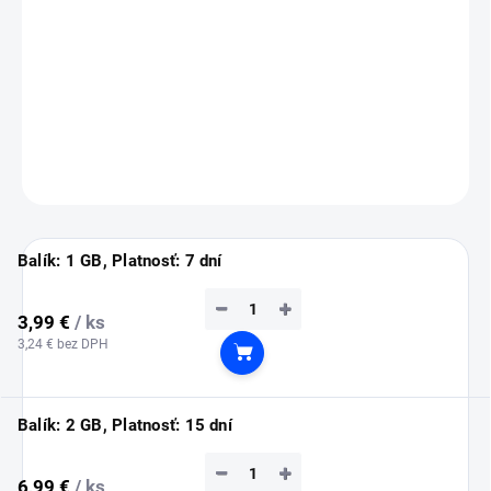
💡
Tip:
eSIM si nainštaluj ešte doma cez Wi-Fi (inštalácia vyžaduje
pripojenie na internet).
Služba sa automaticky aktivuje až po prílete do Jersey.
DETAILNÉ INFORMÁCIE
OPÝTAŤ SA
STRÁŽIŤ
Balík: 1 GB, Platnosť: 7 dní
−
+
3,99 €
/ ks
3,24 € bez DPH
Do košíka
Balík: 2 GB, Platnosť: 15 dní
−
+
6,99 €
/ ks