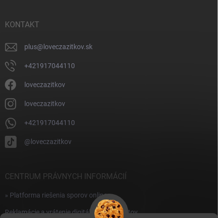
ä
t
i
KONTAKT
e
plus
@
loveczazitkov.sk
+421917044110
loveczazitkov
loveczazitkov
+421917044110
@loveczazitkov
CENTRUM PRÁVNYCH INFORMÁCIÍ
» Platforma riešenia sporov online
Reklamácie a vrátenie digitálnych produktov