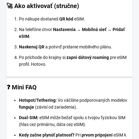
🚀 Ako aktivovať (stručne)
Po nákupe dostaneš
QR kód
eSIM.
Na telefóne otvor
Nastavenia → Mobilná sieť → Pridať
eSIM
.
Naskenuj QR
a potvrď pridanie mobilného plánu.
Po príchode do krajiny si
zapni dátový roaming
pre eSIM
profil. Hotovo.
❓ Mini FAQ
Hotspot/Tethering:
Vo väčšine podporovaných modelov
funguje
(závisí od zariadenia).
Dual-SIM:
eSIM môže bežať spolu s tvojou fyzickou SIM
(hlas cez primárnu, dáta cez eSIM).
Kedy začne plynúť platnosť?
Pri
prvom pripojení
eSIM k