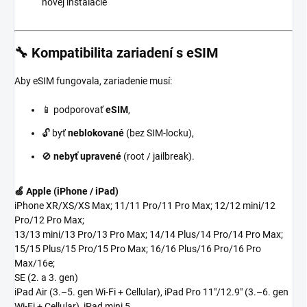
novej inštalácie
🔧 Kompatibilita zariadení s eSIM
Aby eSIM fungovala, zariadenie musí:
📱 podporovať
eSIM
,
🔓 byť
neblokované
(bez SIM-locku),
🚫
nebyť upravené
(root / jailbreak).
🍏 Apple (iPhone / iPad)
iPhone XR/XS/XS Max; 11/11 Pro/11 Pro Max; 12/12 mini/12
Pro/12 Pro Max;
13/13 mini/13 Pro/13 Pro Max; 14/14 Plus/14 Pro/14 Pro Max;
15/15 Plus/15 Pro/15 Pro Max; 16/16 Plus/16 Pro/16 Pro
Max/16e;
SE (2. a 3. gen)
iPad Air (3.–5. gen Wi-Fi + Cellular), iPad Pro 11"/12.9" (3.–6. gen
Wi-Fi + Cellular), iPad mini 5