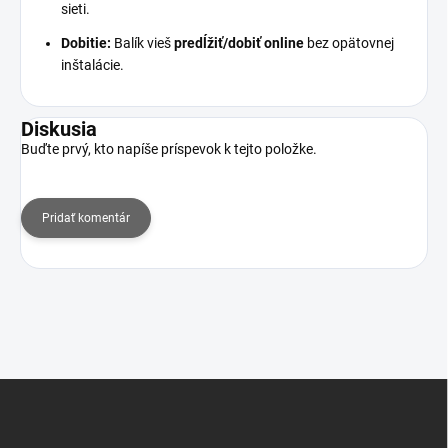
sieti.
Dobitie:
Balík vieš
predĺžiť/dobiť online
bez opätovnej
inštalácie.
Diskusia
Buďte prvý, kto napíše príspevok k tejto položke.
Pridať komentár
Z
á
p