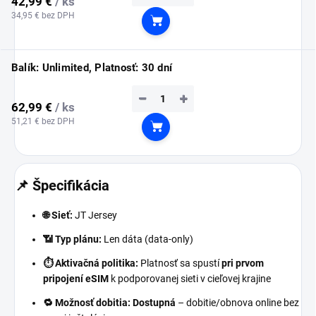
42,99 €
/ ks
34,95 € bez DPH
Do košíka
Balík: Unlimited, Platnosť: 30 dní
−
+
62,99 €
/ ks
51,21 € bez DPH
Do košíka
📌 Špecifikácia
🌐 Sieť:
JT Jersey
📶 Typ plánu:
Len dáta (data-only)
⏱️ Aktivačná politika:
Platnosť sa spustí
pri prvom
pripojení eSIM
k podporovanej sieti v cieľovej krajine
🔁 Možnosť dobitia:
Dostupná
– dobitie/obnova online bez