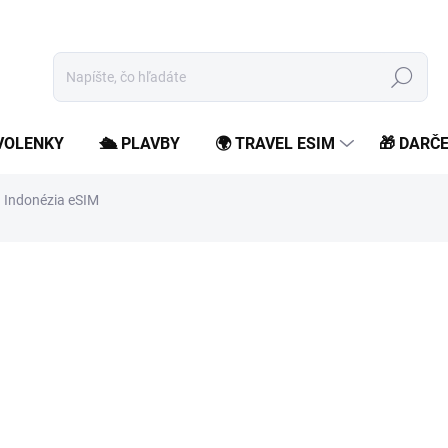
Hľadať
OVOLENKY
🛳️ PLAVBY
🌍 TRAVEL ESIM
🎁 DARČ
Indonézia eSIM
od
3,99 €
/ ks
od
3,24 €
bez DPH
Jednotková
Zvoľte variant
cena:
Zostaň online počas svojho 
roamingových poplatkov.