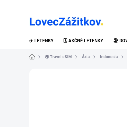
Prejsť
na
obsah
✈️ LETENKY
🗓️ AKČNÉ LETENKY
🏖️ D
Domov
🌍 Travel eSIM
Ázia
Indonesia