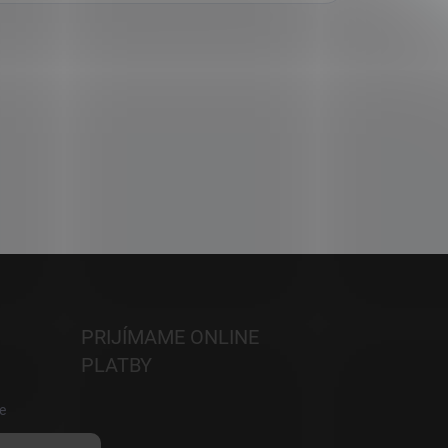
PRIJÍMAME ONLINE
PLATBY
e
h