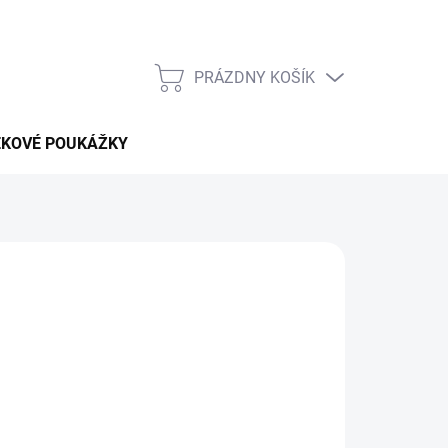
PRÁZDNY KOŠÍK
NÁKUPNÝ
KOŠÍK
EKOVÉ POUKÁŽKY
pobytu v celej
Indonézii
bez vysokých