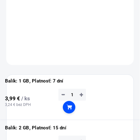
💡
Tip:
eSIM si nainštaluj ešte doma cez Wi-Fi (inštalácia vyžaduje
pripojenie na internet).
Služba sa automaticky aktivuje až po prílete do Indonézie.
DETAILNÉ INFORMÁCIE
OPÝTAŤ SA
STRÁŽIŤ
Balík: 1 GB, Platnosť: 7 dní
−
+
3,99 €
/ ks
3,24 € bez DPH
Do košíka
Balík: 2 GB, Platnosť: 15 dní