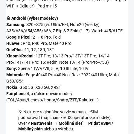
Wi-Fi + Cellular), iPad mini 5
🤖 Android (výber modelov)
Samsung:
S20–S25 (vr. Ultra/FE), Note20 (všetky),
A35/A36/A54/A55/A56, Z Flip & Z Fold (1–7), Watch 4/5/6 LTE
Google Pixel:
2 → 8 Pro, Fold
Huawei:
P40, P40 Pro, Mate 40 Pro
OnePlus:
11, 12, 13R, 13T
Xiaomi/Redmi:
12T Pro; 13/13 Pro/13T/13T Pro; 14/14
Pro/14T/14T Pro; 15; Redmi Note 13/14 (Pro/Pro+/5G)
Sony:
Xperia 1 IV/V/VII; 5 IV; 10 III Lite; 10 IV
Motorola:
Edge 40/40 Pro/40 Neo; Razr 2022/40 Ultra; Moto
G53/G54
Nokia:
G60 5G, X30 5G, XR21
Fairphone 4
, a ďalšie novšie modely
(TCL/Asus/Lenovo/Honor/Sharp/ZTE/Rakuten…)
💡 Niektoré regionálne verzie nemusia eSIM
podporovať (napr. čínske/US operátorské modely).
Over v
Nastavenia → Mobilná sieť → Pridať eSIM /
Mobilný plán
alebo u výrobcu.