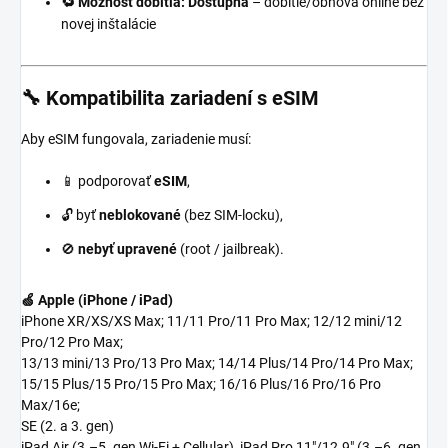
🔁 Možnosť dobitia:
Dostupná
– dobitie/obnova online bez
novej inštalácie
🔧 Kompatibilita zariadení s eSIM
Aby eSIM fungovala, zariadenie musí:
📱 podporovať
eSIM
,
🔓 byť
neblokované
(bez SIM-locku),
🚫
nebyť upravené
(root / jailbreak).
🍏 Apple (iPhone / iPad)
iPhone XR/XS/XS Max; 11/11 Pro/11 Pro Max; 12/12 mini/12
Pro/12 Pro Max;
13/13 mini/13 Pro/13 Pro Max; 14/14 Plus/14 Pro/14 Pro Max;
15/15 Plus/15 Pro/15 Pro Max; 16/16 Plus/16 Pro/16 Pro
Max/16e;
SE (2. a 3. gen)
iPad Air (3.–5. gen Wi-Fi + Cellular), iPad Pro 11"/12.9" (3.–6. gen