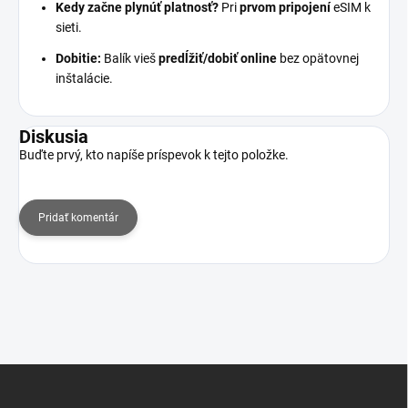
Kedy začne plynúť platnosť?
Pri
prvom pripojení
eSIM k
sieti.
Dobitie:
Balík vieš
predĺžiť/dobiť online
bez opätovnej
inštalácie.
Diskusia
Buďte prvý, kto napíše príspevok k tejto položke.
Pridať komentár
Z
á