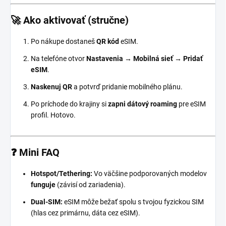
🚀 Ako aktivovať (stručne)
Po nákupe dostaneš
QR kód
eSIM.
Na telefóne otvor
Nastavenia → Mobilná sieť → Pridať
eSIM
.
Naskenuj QR
a potvrď pridanie mobilného plánu.
Po príchode do krajiny si
zapni dátový roaming
pre eSIM
profil. Hotovo.
❓ Mini FAQ
Hotspot/Tethering:
Vo väčšine podporovaných modelov
funguje
(závisí od zariadenia).
Dual-SIM:
eSIM môže bežať spolu s tvojou fyzickou SIM
(hlas cez primárnu, dáta cez eSIM).