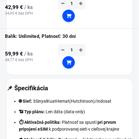
−
+
42,99 €
/ ks
34,95 € bez DPH
Do košíka
Balík: Unlimited, Platnosť: 30 dní
−
+
59,99 €
/ ks
48,77 € bez DPH
Do košíka
📌 Špecifikácia
🌐 Sieť:
3SinyalKuatHemat(Hutchinson)/Indosat
📶 Typ plánu:
Len dáta (data-only)
⏱️ Aktivačná politika:
Platnosť sa spustí
pri prvom
pripojení eSIM
k podporovanej sieti v cieľovej krajine