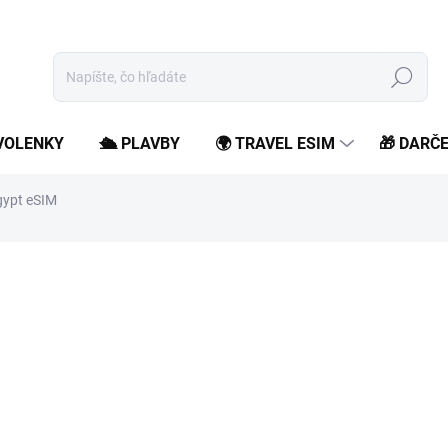
Hľadať
OVOLENKY
🛳️ PLAVBY
🌍 TRAVEL ESIM
🎁 DARČ
gypt eSIM
od
4,99 €
/ ks
od
4,06 €
bez DPH
Jednotková
Zvoľte variant
cena:
Zostaň online počas svojho
roamingových poplatkov.