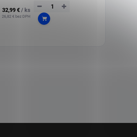
−
+
32,99 €
/ ks
26,82 € bez DPH
Do košíka