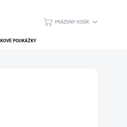
PRÁZDNY KOŠÍK
NÁKUPNÝ
KOŠÍK
EKOVÉ POUKÁŽKY
 pobytu v celom
Egypte
bez vysokých