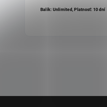
Balík: Unlimited, Platnosť: 10 dní
Z
á