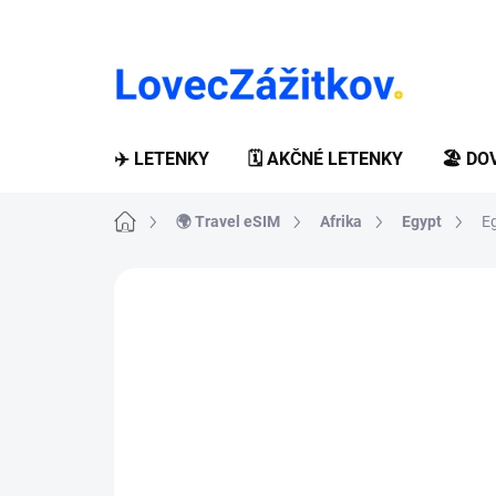
Prejsť
na
obsah
✈️ LETENKY
🗓️ AKČNÉ LETENKY
🏖️ D
Domov
🌍 Travel eSIM
Afrika
Egypt
E