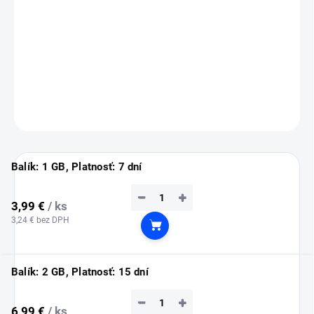
💡
Tip:
eSIM si nainštaluj ešte doma cez Wi-Fi (inštalácia vyžaduje
pripojenie na internet).
Služba sa automaticky aktivuje až po prílete do Číny.
DETAILNÉ INFORMÁCIE
OPÝTAŤ SA
STRÁŽIŤ
Balík: 1 GB, Platnosť: 7 dní
−
+
3,99 €
/ ks
3,24 € bez DPH
Do košíka
Balík: 2 GB, Platnosť: 15 dní
−
+
6,99 €
/ ks