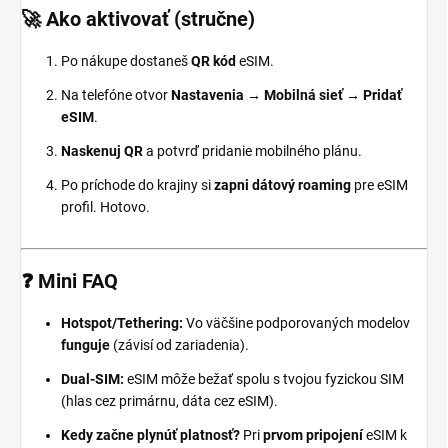
🚀 Ako aktivovať (stručne)
Po nákupe dostaneš
QR kód
eSIM.
Na telefóne otvor
Nastavenia → Mobilná sieť → Pridať
eSIM
.
Naskenuj QR
a potvrď pridanie mobilného plánu.
Po príchode do krajiny si
zapni dátový roaming
pre eSIM
profil. Hotovo.
❓ Mini FAQ
Hotspot/Tethering:
Vo väčšine podporovaných modelov
funguje
(závisí od zariadenia).
Dual-SIM:
eSIM môže bežať spolu s tvojou fyzickou SIM
(hlas cez primárnu, dáta cez eSIM).
Kedy začne plynúť platnosť?
Pri
prvom pripojení
eSIM k