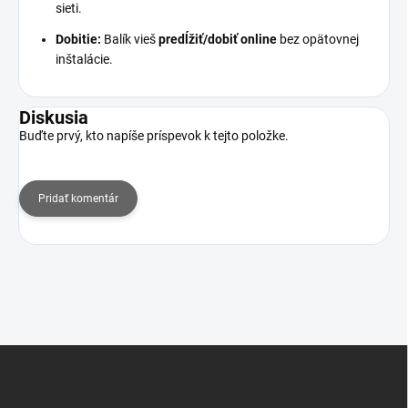
sieti.
Dobitie:
Balík vieš
predĺžiť/dobiť online
bez opätovnej
inštalácie.
Diskusia
Buďte prvý, kto napíše príspevok k tejto položke.
Pridať komentár
Z
á
p