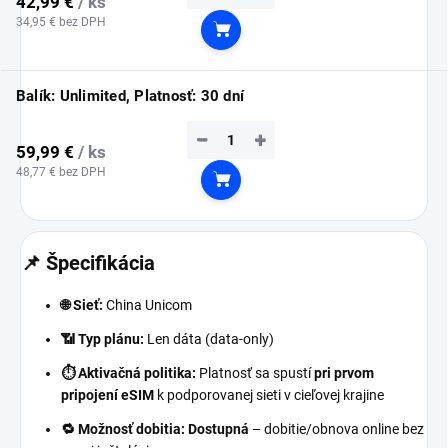
42,99 €
/ ks
34,95 € bez DPH
Do košíka
Balík: Unlimited, Platnosť: 30 dní
−
+
59,99 €
/ ks
48,77 € bez DPH
Do košíka
📌 Špecifikácia
🌐 Sieť:
China Unicom
📶 Typ plánu:
Len dáta (data-only)
⏱️ Aktivačná politika:
Platnosť sa spustí
pri prvom
pripojení eSIM
k podporovanej sieti v cieľovej krajine
🔁 Možnosť dobitia:
Dostupná
– dobitie/obnova online bez