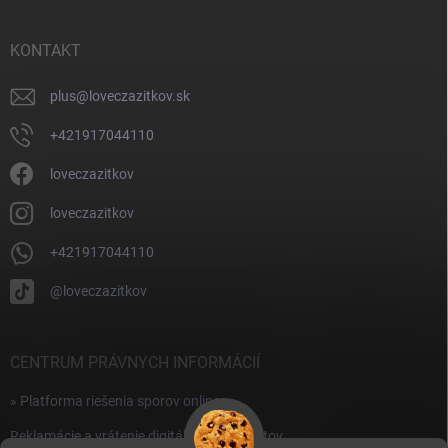
ä
t
i
KONTAKT
e
plus
@
loveczazitkov.sk
+421917044110
loveczazitkov
loveczazitkov
+421917044110
@loveczazitkov
CENTRUM PRÁVNYCH INFORMÁCIÍ
» Platforma riešenia sporov online
Reklamácie a vrátenie digitálnych produktov