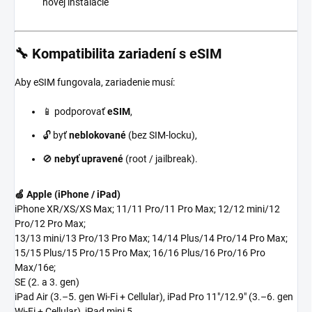
novej inštalácie
🔧 Kompatibilita zariadení s eSIM
Aby eSIM fungovala, zariadenie musí:
📱 podporovať
eSIM
,
🔓 byť
neblokované
(bez SIM-locku),
🚫
nebyť upravené
(root / jailbreak).
🍏 Apple (iPhone / iPad)
iPhone XR/XS/XS Max; 11/11 Pro/11 Pro Max; 12/12 mini/12
Pro/12 Pro Max;
13/13 mini/13 Pro/13 Pro Max; 14/14 Plus/14 Pro/14 Pro Max;
15/15 Plus/15 Pro/15 Pro Max; 16/16 Plus/16 Pro/16 Pro
Max/16e;
SE (2. a 3. gen)
iPad Air (3.–5. gen Wi-Fi + Cellular), iPad Pro 11"/12.9" (3.–6. gen
Wi-Fi + Cellular), iPad mini 5