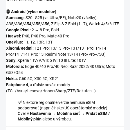
🤖 Android (výber modelov)
Samsung:
S20–S25 (vr. Ultra/FE), Note20 (všetky),
A35/A36/A54/A55/A56, Z Flip & Z Fold (1–7), Watch 4/5/6 LTE
Google Pixel:
2 → 8 Pro, Fold
Huawei:
P40, P40 Pro, Mate 40 Pro
OnePlus:
11, 12, 13R, 13T
Xiaomi/Redmi:
12T Pro; 13/13 Pro/13T/13T Pro; 14/14
Pro/14T/14T Pro; 15; Redmi Note 13/14 (Pro/Pro+/5G)
Sony:
Xperia 1 IV/V/VII; 5 IV; 10 III Lite; 10 IV
Motorola:
Edge 40/40 Pro/40 Neo; Razr 2022/40 Ultra; Moto
G53/G54
Nokia:
G60 5G, X30 5G, XR21
Fairphone 4
, a ďalšie novšie modely
(TCL/Asus/Lenovo/Honor/Sharp/ZTE/Rakuten…)
💡 Niektoré regionálne verzie nemusia eSIM
podporovať (napr. čínske/US operátorské modely).
Over v
Nastavenia → Mobilná sieť → Pridať eSIM /
Mobilný plán
alebo u výrobcu.