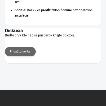
sieti.
Dobitie:
Balík vieš
predĺžiť/dobiť online
bez opätovnej
inštalácie.
Diskusia
Buďte prvý, kto napíše príspevok k tejto položke.
Pridať komentár
Z
á
p