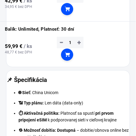
42,99 €
/ ks
34,95 € bez DPH
Do košíka
Balík: Unlimited, Platnosť: 30 dní
−
+
59,99 €
/ ks
48,77 € bez DPH
Do košíka
📌 Špecifikácia
🌐 Sieť:
China Unicom
📶 Typ plánu:
Len dáta (data-only)
⏱️ Aktivačná politika:
Platnosť sa spustí
pri prvom
pripojení eSIM
k podporovanej sieti v cieľovej krajine
🔁 Možnosť dobitia:
Dostupná
– dobitie/obnova online bez