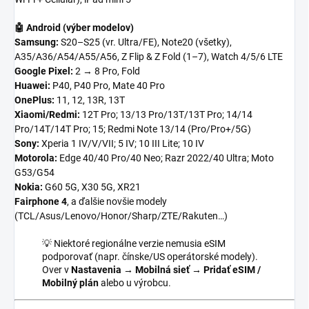
🤖 Android (výber modelov)
Samsung:
S20–S25 (vr. Ultra/FE), Note20 (všetky),
A35/A36/A54/A55/A56, Z Flip & Z Fold (1–7), Watch 4/5/6 LTE
Google Pixel:
2 → 8 Pro, Fold
Huawei:
P40, P40 Pro, Mate 40 Pro
OnePlus:
11, 12, 13R, 13T
Xiaomi/Redmi:
12T Pro; 13/13 Pro/13T/13T Pro; 14/14
Pro/14T/14T Pro; 15; Redmi Note 13/14 (Pro/Pro+/5G)
Sony:
Xperia 1 IV/V/VII; 5 IV; 10 III Lite; 10 IV
Motorola:
Edge 40/40 Pro/40 Neo; Razr 2022/40 Ultra; Moto
G53/G54
Nokia:
G60 5G, X30 5G, XR21
Fairphone 4
, a ďalšie novšie modely
(TCL/Asus/Lenovo/Honor/Sharp/ZTE/Rakuten…)
💡 Niektoré regionálne verzie nemusia eSIM
podporovať (napr. čínske/US operátorské modely).
Over v
Nastavenia → Mobilná sieť → Pridať eSIM /
Mobilný plán
alebo u výrobcu.