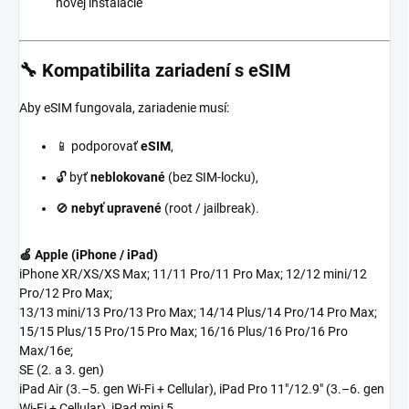
novej inštalácie
🔧 Kompatibilita zariadení s eSIM
Aby eSIM fungovala, zariadenie musí:
📱 podporovať
eSIM
,
🔓 byť
neblokované
(bez SIM-locku),
🚫
nebyť upravené
(root / jailbreak).
🍏 Apple (iPhone / iPad)
iPhone XR/XS/XS Max; 11/11 Pro/11 Pro Max; 12/12 mini/12
Pro/12 Pro Max;
13/13 mini/13 Pro/13 Pro Max; 14/14 Plus/14 Pro/14 Pro Max;
15/15 Plus/15 Pro/15 Pro Max; 16/16 Plus/16 Pro/16 Pro
Max/16e;
SE (2. a 3. gen)
iPad Air (3.–5. gen Wi-Fi + Cellular), iPad Pro 11"/12.9" (3.–6. gen
Wi-Fi + Cellular), iPad mini 5