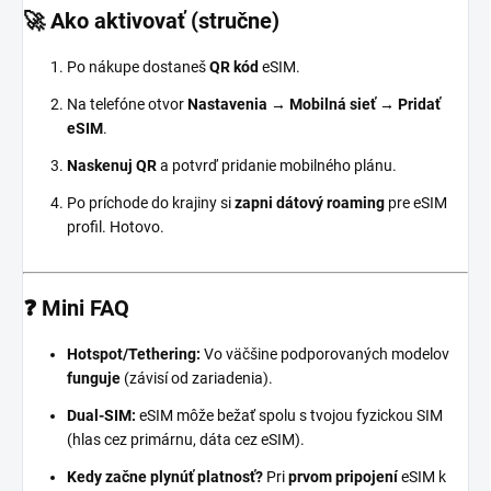
🚀 Ako aktivovať (stručne)
Po nákupe dostaneš
QR kód
eSIM.
Na telefóne otvor
Nastavenia → Mobilná sieť → Pridať
eSIM
.
Naskenuj QR
a potvrď pridanie mobilného plánu.
Po príchode do krajiny si
zapni dátový roaming
pre eSIM
profil. Hotovo.
❓ Mini FAQ
Hotspot/Tethering:
Vo väčšine podporovaných modelov
funguje
(závisí od zariadenia).
Dual-SIM:
eSIM môže bežať spolu s tvojou fyzickou SIM
(hlas cez primárnu, dáta cez eSIM).
Kedy začne plynúť platnosť?
Pri
prvom pripojení
eSIM k