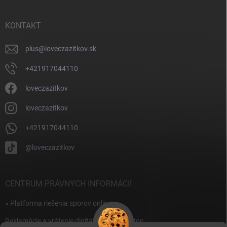
ä
t
i
KONTAKT
e
plus
@
loveczazitkov.sk
+421917044110
loveczazitkov
loveczazitkov
+421917044110
@loveczazitkov
CENTRUM PRÁVNYCH INFORMÁCIÍ
» Platforma riešenia sporov online
Reklamácie a vrátenie digitálnych produktov