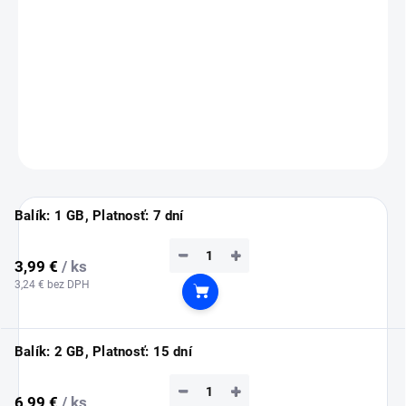
💡
Tip:
eSIM si nainštaluj ešte doma cez Wi-Fi (inštalácia vyžaduje
pripojenie na internet).
Služba sa automaticky aktivuje až po prílete do Číny.
DETAILNÉ INFORMÁCIE
OPÝTAŤ SA
STRÁŽIŤ
Balík: 1 GB, Platnosť: 7 dní
−
+
3,99 €
/ ks
3,24 € bez DPH
Do košíka
Balík: 2 GB, Platnosť: 15 dní
−
+
6,99 €
/ ks